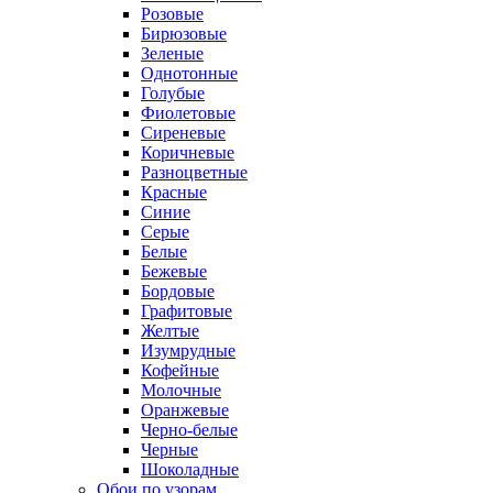
Розовые
Бирюзовые
Зеленые
Однотонные
Голубые
Фиолетовые
Сиреневые
Коричневые
Разноцветные
Красные
Синие
Серые
Белые
Бежевые
Бордовые
Графитовые
Желтые
Изумрудные
Кофейные
Молочные
Оранжевые
Черно-белые
Черные
Шоколадные
Обои по узорам