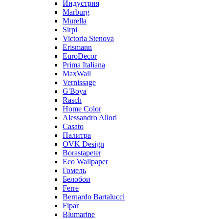
Индустрия
Marburg
Murella
Sirpi
Victoria Stenova
Erismann
EuroDecor
Prima Italiana
MaxWall
Vernissage
G'Boya
Rasch
Home Color
Alessandro Allori
Casato
Палитра
OVK Design
Borastapeter
Eco Wallpaper
Гомель
Белобои
Ferre
Bernardo Bartalucci
Fipar
Blumarine