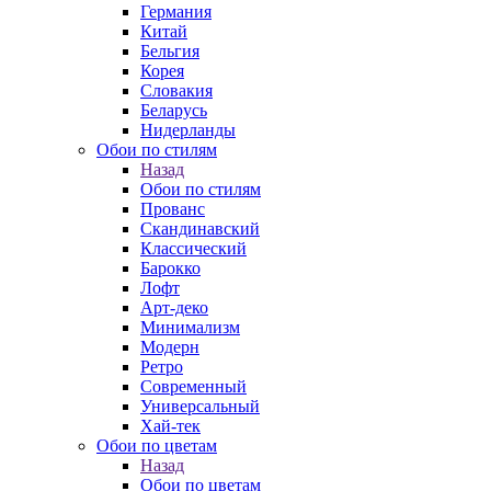
Германия
Китай
Бельгия
Корея
Словакия
Беларусь
Нидерланды
Обои по стилям
Назад
Обои по стилям
Прованс
Скандинавский
Классический
Барокко
Лофт
Арт-деко
Минимализм
Модерн
Ретро
Современный
Универсальный
Хай-тек
Обои по цветам
Назад
Обои по цветам