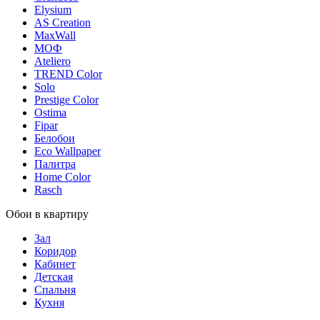
Elysium
AS Creation
MaxWall
МОФ
Ateliero
TREND Color
Solo
Prestige Color
Ostima
Fipar
Белобои
Eco Wallpaper
Палитра
Home Color
Rasch
Обои в квартиру
Зал
Коридор
Кабинет
Детская
Спальня
Кухня