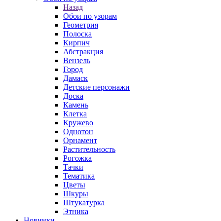
Назад
Обои по узорам
Геометрия
Полоска
Кирпич
Абстракция
Вензель
Город
Дамаск
Детские персонажи
Доска
Камень
Клетка
Кружево
Однотон
Орнамент
Растительность
Рогожка
Тачки
Тематика
Цветы
Шкуры
Штукатурка
Этника
Новинки