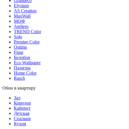
Grandeco
Elysium
AS Creation
MaxWall
МОФ
Ateliero
TREND Color
Solo
Prestige Color
Ostima
Fipar
Белобои
Eco Wallpaper
Палитра
Home Color
Rasch
Обои в квартиру
Зал
Коридор
Кабинет
Детская
Спальня
Кухня