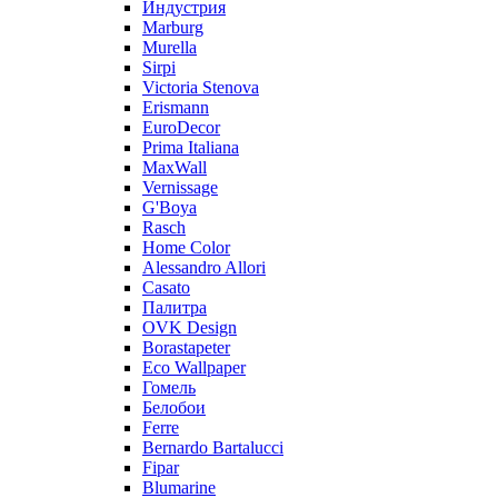
Индустрия
Marburg
Murella
Sirpi
Victoria Stenova
Erismann
EuroDecor
Prima Italiana
MaxWall
Vernissage
G'Boya
Rasch
Home Color
Alessandro Allori
Casato
Палитра
OVK Design
Borastapeter
Eco Wallpaper
Гомель
Белобои
Ferre
Bernardo Bartalucci
Fipar
Blumarine