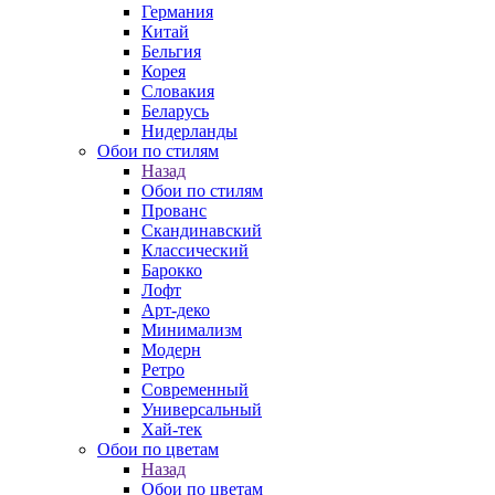
Германия
Китай
Бельгия
Корея
Словакия
Беларусь
Нидерланды
Обои по стилям
Назад
Обои по стилям
Прованс
Скандинавский
Классический
Барокко
Лофт
Арт-деко
Минимализм
Модерн
Ретро
Современный
Универсальный
Хай-тек
Обои по цветам
Назад
Обои по цветам