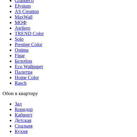
Grandeco
Elysium
AS Creation
MaxWall
МОФ
Ateliero
TREND Color
Solo
Prestige Color
Ostima
Fipar
Белобои
Eco Wallpaper
Палитра
Home Color
Rasch
Обои в квартиру
Зал
Коридор
Кабинет
Детская
Спальня
Кухня