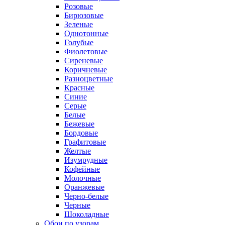
Розовые
Бирюзовые
Зеленые
Однотонные
Голубые
Фиолетовые
Сиреневые
Коричневые
Разноцветные
Красные
Синие
Серые
Белые
Бежевые
Бордовые
Графитовые
Желтые
Изумрудные
Кофейные
Молочные
Оранжевые
Черно-белые
Черные
Шоколадные
Обои по узорам