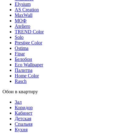
Elysium
AS Creation
MaxWall
МОФ
Ateliero
TREND Color
Solo
Prestige Color
Ostima
Fipar
Белобои
Eco Wallpaper
Палитра
Home Color
Rasch
Обои в квартиру
Зал
Коридор
Кабинет
Детская
Спальня
Кухня