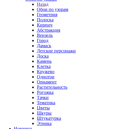
Назад
Обои по узорам
Геометрия
Полоска
Кирпич
Абстракция
Вензель
Город
Дамаск
Детские персонажи
Доска
Камень
Клетка
Кружево
Однотон
Орнамент
Растительность
Рогожка
Тачки
Тематика
Цветы
Шкуры
Штукатурка
Этника
Новинки