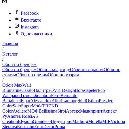
Facebook
Вконтакте
Instagram
Одноклассники
Главная
/
Каталог
/
Обои по брендам
Обои по брендам
Обои в квартиру
Обои по странам
Обои по
стилям
Обои по цветам
Обои по узорам
/
Обои MaxWall
Blumarine
Casato
Палитра
OVK Design
Borastapeter
Eco
Wallpaper
Гомель
Белобои
Ferre
Bernardo
Bartalucci
Fipar
Alessandro Allori
Lamborghini
Ostima
Prestige
Color
Solo
SuperModa
TREND
Color
Ateliero
МОФ
Bellissima
Sirpi
Артекс
Маякпринт
Аспект
Ру
Andrea Rossi
AS
Creation
Elysium
Grandeco
Индустрия
Marburg
Murella
MIR
Victoria
Stenova
Erismann
EuroDecor
Prima