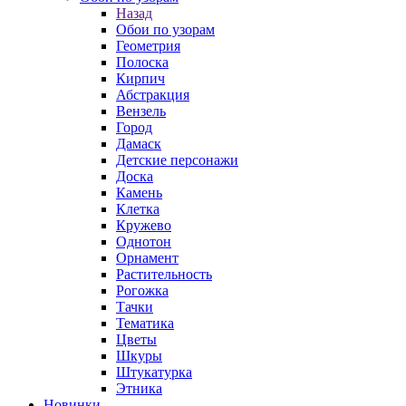
Назад
Обои по узорам
Геометрия
Полоска
Кирпич
Абстракция
Вензель
Город
Дамаск
Детские персонажи
Доска
Камень
Клетка
Кружево
Однотон
Орнамент
Растительность
Рогожка
Тачки
Тематика
Цветы
Шкуры
Штукатурка
Этника
Новинки