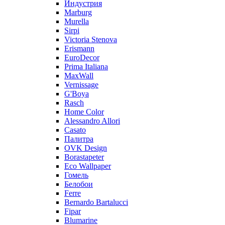
Индустрия
Marburg
Murella
Sirpi
Victoria Stenova
Erismann
EuroDecor
Prima Italiana
MaxWall
Vernissage
G'Boya
Rasch
Home Color
Alessandro Allori
Casato
Палитра
OVK Design
Borastapeter
Eco Wallpaper
Гомель
Белобои
Ferre
Bernardo Bartalucci
Fipar
Blumarine