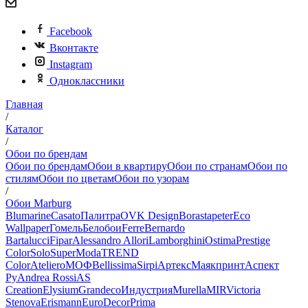
Facebook
Вконтакте
Instagram
Одноклассники
Главная
/
Каталог
/
Обои по брендам
Обои по брендам
Обои в квартиру
Обои по странам
Обои по
стилям
Обои по цветам
Обои по узорам
/
Обои Marburg
Blumarine
Casato
Палитра
OVK Design
Borastapeter
Eco
Wallpaper
Гомель
Белобои
Ferre
Bernardo
Bartalucci
Fipar
Alessandro Allori
Lamborghini
Ostima
Prestige
Color
Solo
SuperModa
TREND
Color
Ateliero
МОФ
Bellissima
Sirpi
Артекс
Маякпринт
Аспект
Ру
Andrea Rossi
AS
Creation
Elysium
Grandeco
Индустрия
Murella
MIR
Victoria
Stenova
Erismann
EuroDecor
Prima