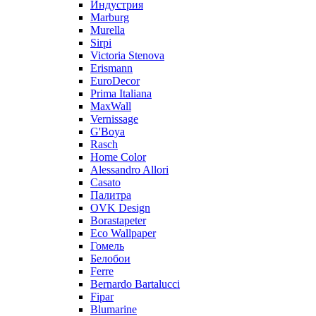
Индустрия
Marburg
Murella
Sirpi
Victoria Stenova
Erismann
EuroDecor
Prima Italiana
MaxWall
Vernissage
G'Boya
Rasch
Home Color
Alessandro Allori
Casato
Палитра
OVK Design
Borastapeter
Eco Wallpaper
Гомель
Белобои
Ferre
Bernardo Bartalucci
Fipar
Blumarine