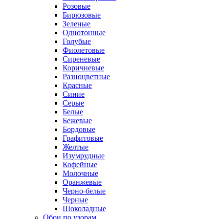
Розовые
Бирюзовые
Зеленые
Однотонные
Голубые
Фиолетовые
Сиреневые
Коричневые
Разноцветные
Красные
Синие
Серые
Белые
Бежевые
Бордовые
Графитовые
Желтые
Изумрудные
Кофейные
Молочные
Оранжевые
Черно-белые
Черные
Шоколадные
Обои по узорам