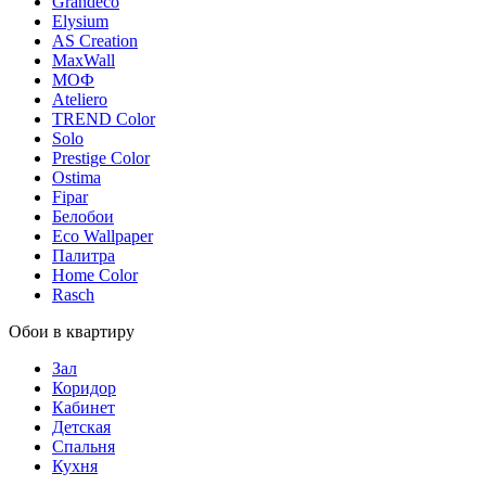
Grandeco
Elysium
AS Creation
MaxWall
МОФ
Ateliero
TREND Color
Solo
Prestige Color
Ostima
Fipar
Белобои
Eco Wallpaper
Палитра
Home Color
Rasch
Обои в квартиру
Зал
Коридор
Кабинет
Детская
Спальня
Кухня