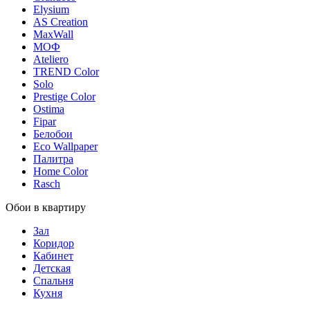
Elysium
AS Creation
MaxWall
МОФ
Ateliero
TREND Color
Solo
Prestige Color
Ostima
Fipar
Белобои
Eco Wallpaper
Палитра
Home Color
Rasch
Обои в квартиру
Зал
Коридор
Кабинет
Детская
Спальня
Кухня