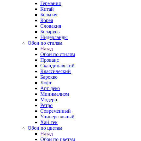
Германия
Китай
Бельгия
Корея
Словакия
Беларусь
Нидерланды
Обои по стилям
Назад
Обои по стилям
Прованс
Скандинавский
Классический
Барокко
Лофт
Арт-деко
Минимализм
Модерн
Ретро
Современный
Универсальный
Хай-тек
Обои по цветам
Назад
Обои по цветам