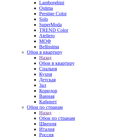
Lamborghini
Ostima
Prestige Color
Solo
SuperModa
TREND Color
Ateliero
МОФ
Bellissima
Обои в квартиру
Назад
Обои в квартиру
Спальня
Кухня
Детская
Зал
Коридор
Ванная
Кабинет
Обои по странам
Назад
Обои по странам
Швеция
Италия
Россия