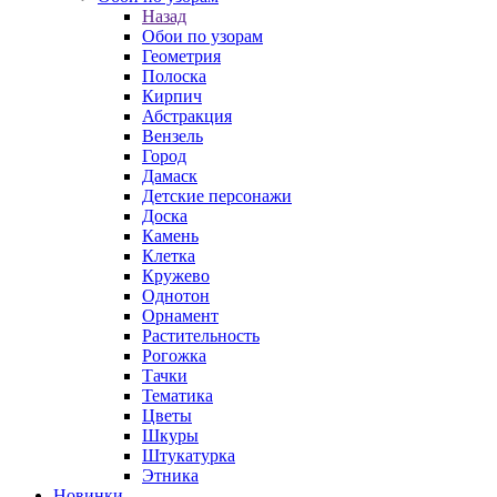
Назад
Обои по узорам
Геометрия
Полоска
Кирпич
Абстракция
Вензель
Город
Дамаск
Детские персонажи
Доска
Камень
Клетка
Кружево
Однотон
Орнамент
Растительность
Рогожка
Тачки
Тематика
Цветы
Шкуры
Штукатурка
Этника
Новинки