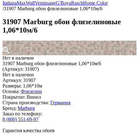
Italiana
MaxWall
Vernissage
G'Boya
Rasch
Home Color
/
31907 Marburg обои флизелиновые 1,06*10м/6
31907 Marburg обои флизелиновые
1,06*10м/6
Нет в наличии
31907 Marburg обои флизелиновые 1,06*10м/6
(Артикул: 31907)
Нет в наличии
Артикул: 31907
Размеры: 1,06*10м
Основа:
Флизелин
Покрытие: Винил
Страна производства:
Германия
Бренд:
Marburg
Заказ по телефону:
8 (800) 551-69-97
Гарантия качества обоев