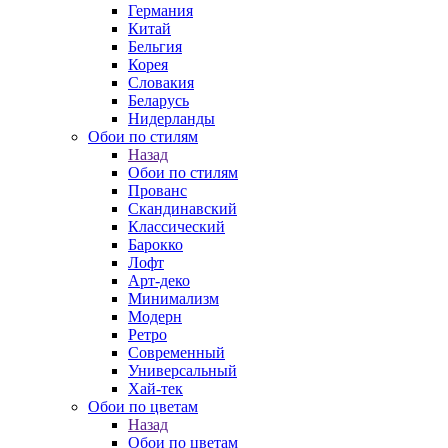
Германия
Китай
Бельгия
Корея
Словакия
Беларусь
Нидерланды
Обои по стилям
Назад
Обои по стилям
Прованс
Скандинавский
Классический
Барокко
Лофт
Арт-деко
Минимализм
Модерн
Ретро
Современный
Универсальный
Хай-тек
Обои по цветам
Назад
Обои по цветам