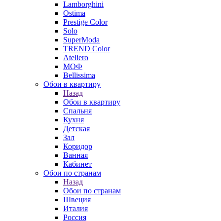
Lamborghini
Ostima
Prestige Color
Solo
SuperModa
TREND Color
Ateliero
МОФ
Bellissima
Обои в квартиру
Назад
Обои в квартиру
Спальня
Кухня
Детская
Зал
Коридор
Ванная
Кабинет
Обои по странам
Назад
Обои по странам
Швеция
Италия
Россия