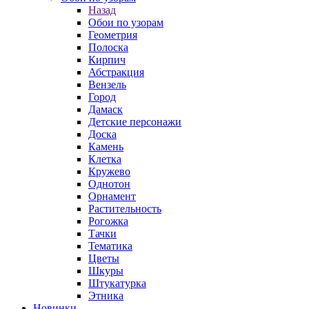
Назад
Обои по узорам
Геометрия
Полоска
Кирпич
Абстракция
Вензель
Город
Дамаск
Детские персонажи
Доска
Камень
Клетка
Кружево
Однотон
Орнамент
Растительность
Рогожка
Тачки
Тематика
Цветы
Шкуры
Штукатурка
Этника
Новинки