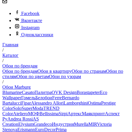
Facebook
Вконтакте
Instagram
Одноклассники
Главная
/
Каталог
/
Обои по брендам
Обои по брендам
Обои в квартиру
Обои по странам
Обои по
стилям
Обои по цветам
Обои по узорам
/
Обои Marburg
Blumarine
Casato
Палитра
OVK Design
Borastapeter
Eco
Wallpaper
Гомель
Белобои
Ferre
Bernardo
Bartalucci
Fipar
Alessandro Allori
Lamborghini
Ostima
Prestige
Color
Solo
SuperModa
TREND
Color
Ateliero
МОФ
Bellissima
Sirpi
Артекс
Маякпринт
Аспект
Ру
Andrea Rossi
AS
Creation
Elysium
Grandeco
Индустрия
Murella
MIR
Victoria
Stenova
Erismann
EuroDecor
Prima