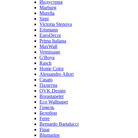
Индустрия
Marburg
Murella
Sirpi
Victoria Stenova
Erismann
EuroDecor
Prima Italiana
MaxWall
Vernissage
G'Boya
Rasch
Home Color
Alessandro Allori
Casato
Палитра
OVK Design
Borastapeter
Eco Wallpaper
Гомель
Белобои
Ferre
Bernardo Bartalucci
Fipar
Blumarine