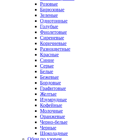
Розовые
Бирюзовые
Зеленые
Однотонные
Голубые
Фиолетовые
Сиреневые
Коричневые
Разноцветные
Красные
Синие
Серые
Белые
Бежевые
Бордовые
Графитовые
Желтые
Изумрудные
Кофейные
Молочные
Оранжевые
Черно-белые
Черные
Шоколадные
Обои по узорам