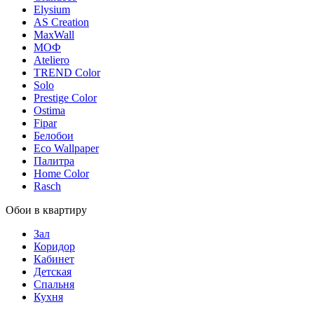
Elysium
AS Creation
MaxWall
МОФ
Ateliero
TREND Color
Solo
Prestige Color
Ostima
Fipar
Белобои
Eco Wallpaper
Палитра
Home Color
Rasch
Обои в квартиру
Зал
Коридор
Кабинет
Детская
Спальня
Кухня