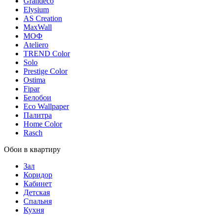
Grandeco
Elysium
AS Creation
MaxWall
МОФ
Ateliero
TREND Color
Solo
Prestige Color
Ostima
Fipar
Белобои
Eco Wallpaper
Палитра
Home Color
Rasch
Обои в квартиру
Зал
Коридор
Кабинет
Детская
Спальня
Кухня