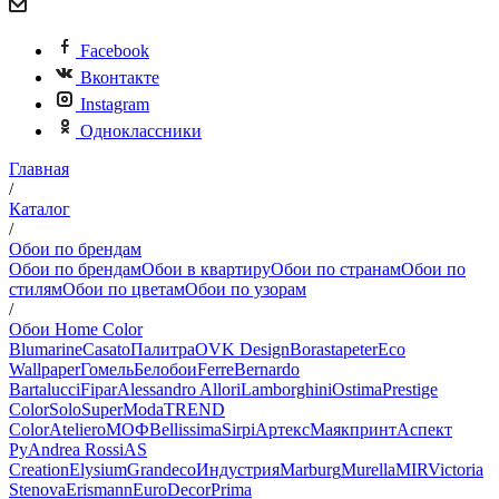
Facebook
Вконтакте
Instagram
Одноклассники
Главная
/
Каталог
/
Обои по брендам
Обои по брендам
Обои в квартиру
Обои по странам
Обои по
стилям
Обои по цветам
Обои по узорам
/
Обои Home Color
Blumarine
Casato
Палитра
OVK Design
Borastapeter
Eco
Wallpaper
Гомель
Белобои
Ferre
Bernardo
Bartalucci
Fipar
Alessandro Allori
Lamborghini
Ostima
Prestige
Color
Solo
SuperModa
TREND
Color
Ateliero
МОФ
Bellissima
Sirpi
Артекс
Маякпринт
Аспект
Ру
Andrea Rossi
AS
Creation
Elysium
Grandeco
Индустрия
Marburg
Murella
MIR
Victoria
Stenova
Erismann
EuroDecor
Prima