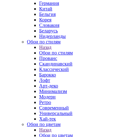
Германия
Китай
Бельгия
Корея
Словакия
Беларусь
Нидерланды
Обои по стилям
Назад
Обои по стилям
Прованс
Скандинавский
Классический
Барокко
Лофт
Арт-деко
Минимализм
Модерн
Ретро
Современный
Универсальный
Хай-тек
Обои по цветам
Назад
Обои по цветам