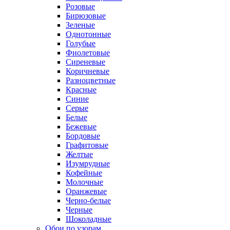
Розовые
Бирюзовые
Зеленые
Однотонные
Голубые
Фиолетовые
Сиреневые
Коричневые
Разноцветные
Красные
Синие
Серые
Белые
Бежевые
Бордовые
Графитовые
Желтые
Изумрудные
Кофейные
Молочные
Оранжевые
Черно-белые
Черные
Шоколадные
Обои по узорам