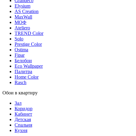
Grandeco
Elysium
AS Creation
MaxWall
МОФ
Ateliero
TREND Color
Solo
Prestige Color
Ostima
Fipar
Белобои
Eco Wallpaper
Палитра
Home Color
Rasch
Обои в квартиру
Зал
Коридор
Кабинет
Детская
Спальня
Кухня