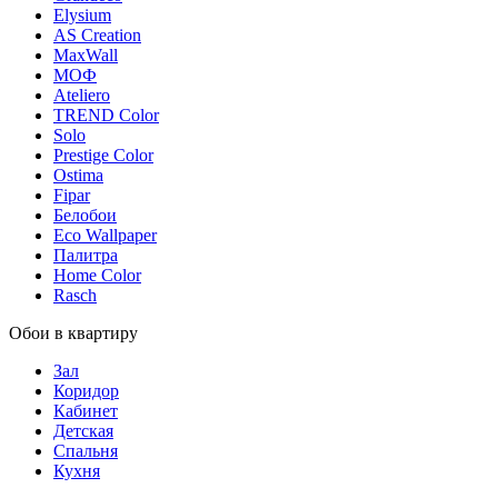
Elysium
AS Creation
MaxWall
МОФ
Ateliero
TREND Color
Solo
Prestige Color
Ostima
Fipar
Белобои
Eco Wallpaper
Палитра
Home Color
Rasch
Обои в квартиру
Зал
Коридор
Кабинет
Детская
Спальня
Кухня