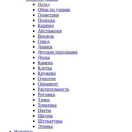
Назад
Обои по узорам
Геометрия
Полоска
Кирпич
Абстракция
Вензель
Город
Дамаск
Детские персонажи
Доска
Камень
Клетка
Кружево
Однотон
Орнамент
Растительность
Рогожка
Тачки
Тематика
Цветы
Шкуры
Штукатурка
Этника
Новинки