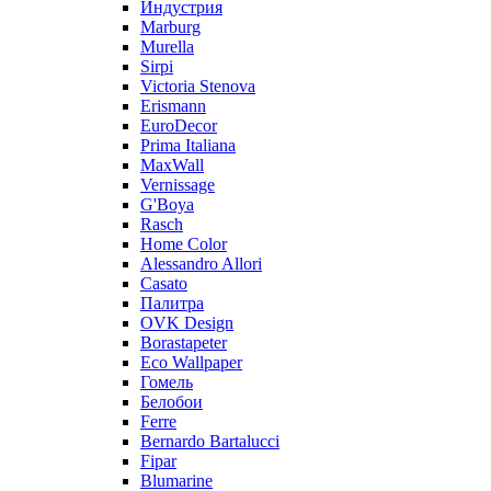
Индустрия
Marburg
Murella
Sirpi
Victoria Stenova
Erismann
EuroDecor
Prima Italiana
MaxWall
Vernissage
G'Boya
Rasch
Home Color
Alessandro Allori
Casato
Палитра
OVK Design
Borastapeter
Eco Wallpaper
Гомель
Белобои
Ferre
Bernardo Bartalucci
Fipar
Blumarine