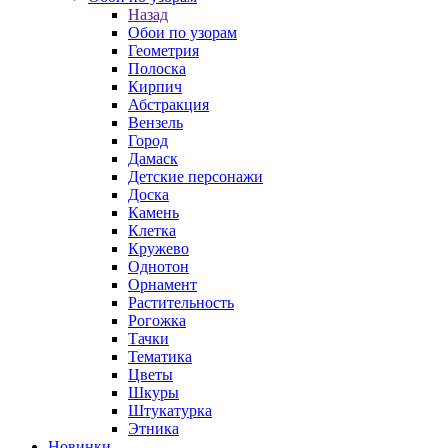
Назад
Обои по узорам
Геометрия
Полоска
Кирпич
Абстракция
Вензель
Город
Дамаск
Детские персонажи
Доска
Камень
Клетка
Кружево
Однотон
Орнамент
Растительность
Рогожка
Тачки
Тематика
Цветы
Шкуры
Штукатурка
Этника
Новинки