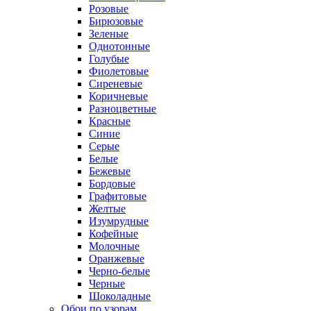
Розовые
Бирюзовые
Зеленые
Однотонные
Голубые
Фиолетовые
Сиреневые
Коричневые
Разноцветные
Красные
Синие
Серые
Белые
Бежевые
Бордовые
Графитовые
Желтые
Изумрудные
Кофейные
Молочные
Оранжевые
Черно-белые
Черные
Шоколадные
Обои по узорам