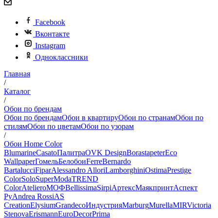
Facebook
Вконтакте
Instagram
Одноклассники
Главная
/
Каталог
/
Обои по брендам
Обои по брендам
Обои в квартиру
Обои по странам
Обои по
стилям
Обои по цветам
Обои по узорам
/
Обои Home Color
Blumarine
Casato
Палитра
OVK Design
Borastapeter
Eco
Wallpaper
Гомель
Белобои
Ferre
Bernardo
Bartalucci
Fipar
Alessandro Allori
Lamborghini
Ostima
Prestige
Color
Solo
SuperModa
TREND
Color
Ateliero
МОФ
Bellissima
Sirpi
Артекс
Маякпринт
Аспект
Ру
Andrea Rossi
AS
Creation
Elysium
Grandeco
Индустрия
Marburg
Murella
MIR
Victoria
Stenova
Erismann
EuroDecor
Prima