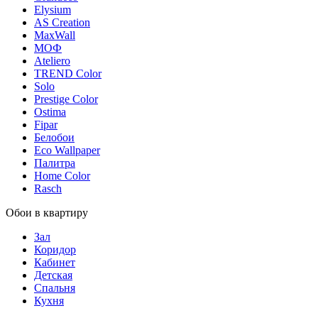
Elysium
AS Creation
MaxWall
МОФ
Ateliero
TREND Color
Solo
Prestige Color
Ostima
Fipar
Белобои
Eco Wallpaper
Палитра
Home Color
Rasch
Обои в квартиру
Зал
Коридор
Кабинет
Детская
Спальня
Кухня