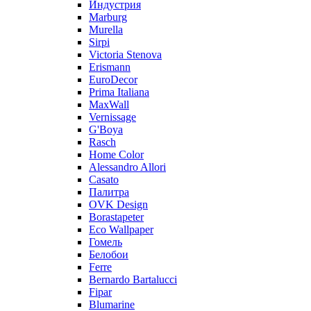
Индустрия
Marburg
Murella
Sirpi
Victoria Stenova
Erismann
EuroDecor
Prima Italiana
MaxWall
Vernissage
G'Boya
Rasch
Home Color
Alessandro Allori
Casato
Палитра
OVK Design
Borastapeter
Eco Wallpaper
Гомель
Белобои
Ferre
Bernardo Bartalucci
Fipar
Blumarine