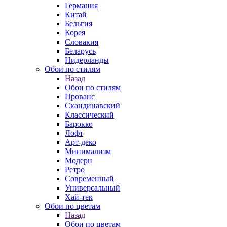
Германия
Китай
Бельгия
Корея
Словакия
Беларусь
Нидерланды
Обои по стилям
Назад
Обои по стилям
Прованс
Скандинавский
Классический
Барокко
Лофт
Арт-деко
Минимализм
Модерн
Ретро
Современный
Универсальный
Хай-тек
Обои по цветам
Назад
Обои по цветам