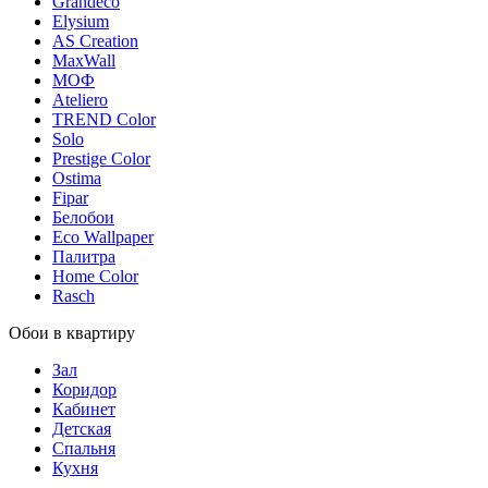
Grandeco
Elysium
AS Creation
MaxWall
МОФ
Ateliero
TREND Color
Solo
Prestige Color
Ostima
Fipar
Белобои
Eco Wallpaper
Палитра
Home Color
Rasch
Обои в квартиру
Зал
Коридор
Кабинет
Детская
Спальня
Кухня