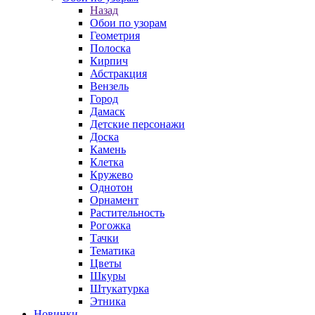
Назад
Обои по узорам
Геометрия
Полоска
Кирпич
Абстракция
Вензель
Город
Дамаск
Детские персонажи
Доска
Камень
Клетка
Кружево
Однотон
Орнамент
Растительность
Рогожка
Тачки
Тематика
Цветы
Шкуры
Штукатурка
Этника
Новинки