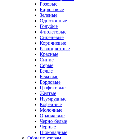
Розовые
Бирюзовые
Зеленые
Однотонные
Голубые
Фиолетовые
Сиреневые
Коричневые
Разноцветные
Красные
Синие
Серые
Белые
Бежевые
Бордовые
Графитовые
Желтые
Изумрудные
Кофейные
Молочные
Оранжевые
Черно-белые
Черные
Шоколадные
Обои по узорам