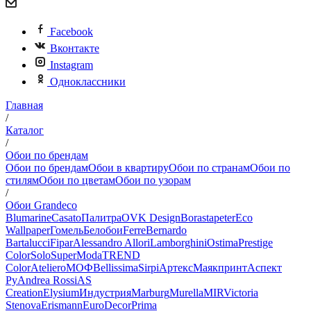
Facebook
Вконтакте
Instagram
Одноклассники
Главная
/
Каталог
/
Обои по брендам
Обои по брендам
Обои в квартиру
Обои по странам
Обои по
стилям
Обои по цветам
Обои по узорам
/
Обои Grandeco
Blumarine
Casato
Палитра
OVK Design
Borastapeter
Eco
Wallpaper
Гомель
Белобои
Ferre
Bernardo
Bartalucci
Fipar
Alessandro Allori
Lamborghini
Ostima
Prestige
Color
Solo
SuperModa
TREND
Color
Ateliero
МОФ
Bellissima
Sirpi
Артекс
Маякпринт
Аспект
Ру
Andrea Rossi
AS
Creation
Elysium
Индустрия
Marburg
Murella
MIR
Victoria
Stenova
Erismann
EuroDecor
Prima