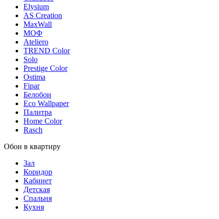
Elysium
AS Creation
MaxWall
МОФ
Ateliero
TREND Color
Solo
Prestige Color
Ostima
Fipar
Белобои
Eco Wallpaper
Палитра
Home Color
Rasch
Обои в квартиру
Зал
Коридор
Кабинет
Детская
Спальня
Кухня