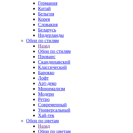
Германия
Китай
Бельгия
Корея
Словакия
Беларусь
Нидерланды
Обои по стилям
Назад
Обои по стилям
Прованс
Скандинавский
Классический
Барокко
Лофт
Арт-деко
Минимализм
Модерн
Ретро
Современный
Универсальный
Хай-тек
Обои по цветам
Назад
Обои по цветам