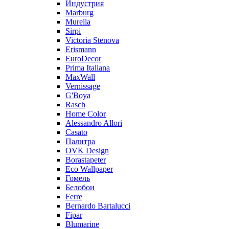
Индустрия
Marburg
Murella
Sirpi
Victoria Stenova
Erismann
EuroDecor
Prima Italiana
MaxWall
Vernissage
G'Boya
Rasch
Home Color
Alessandro Allori
Casato
Палитра
OVK Design
Borastapeter
Eco Wallpaper
Гомель
Белобои
Ferre
Bernardo Bartalucci
Fipar
Blumarine