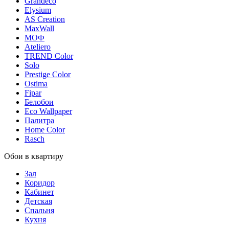
Grandeco
Elysium
AS Creation
MaxWall
МОФ
Ateliero
TREND Color
Solo
Prestige Color
Ostima
Fipar
Белобои
Eco Wallpaper
Палитра
Home Color
Rasch
Обои в квартиру
Зал
Коридор
Кабинет
Детская
Спальня
Кухня