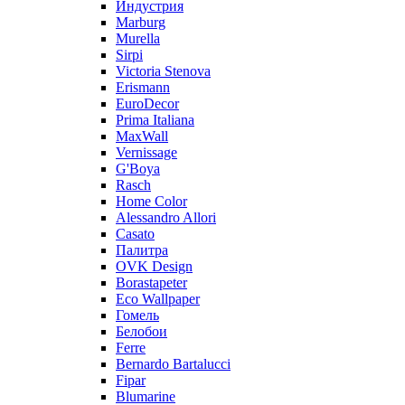
Индустрия
Marburg
Murella
Sirpi
Victoria Stenova
Erismann
EuroDecor
Prima Italiana
MaxWall
Vernissage
G'Boya
Rasch
Home Color
Alessandro Allori
Casato
Палитра
OVK Design
Borastapeter
Eco Wallpaper
Гомель
Белобои
Ferre
Bernardo Bartalucci
Fipar
Blumarine