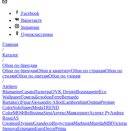
Facebook
Вконтакте
Instagram
Одноклассники
Главная
/
Каталог
/
Обои по брендам
Обои по брендам
Обои в квартиру
Обои по странам
Обои по
стилям
Обои по цветам
Обои по узорам
/
Ateliero
Blumarine
Casato
Палитра
OVK Design
Borastapeter
Eco
Wallpaper
Гомель
Белобои
Ferre
Bernardo
Bartalucci
Fipar
Alessandro Allori
Lamborghini
Ostima
Prestige
Color
Solo
SuperModa
TREND
Color
МОФ
Bellissima
Sirpi
Артекс
Маякпринт
Аспект Ру
Andrea
Rossi
AS
Creation
Elysium
Grandeco
Индустрия
Marburg
Murella
MIR
Victoria
Stenova
Erismann
EuroDecor
Prima