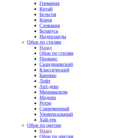
Германия
Китай
Бельгия
Корея
Словакия
Беларусь
Нидерланды
Обои по стилям
Назад
Обои по стилям
Прованс
Скандинавский
Классический
Барокко
Лофт
Арт-деко
Минимализм
Модерн
Ретро
Современный
Универсальный
Хай-тек
Обои по цветам
Назад
Обои по цветам