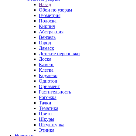
Назад
Обои по узорам
Геометрия
Полоска
Кирпич
Абстракция
Вензель
Город
Дамаск
Детские персонажи
Доска
Камень
Клетка
Кружево
Однотон
Орнамент
Растительность
Рогожка
Тачки
Тематика
Цветы
Шкуры
Штукатурка
Этника
Новинки