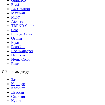
Grandeco
Elysium
AS Creation
MaxWall
МОФ
Ateliero
TREND Color
Solo
Prestige Color
Ostima
Fipar
Белобои
Eco Wallpaper
Палитра
Home Color
Rasch
Обои в квартиру
Зал
Коридор
Кабинет
Детская
Спальня
Кухня