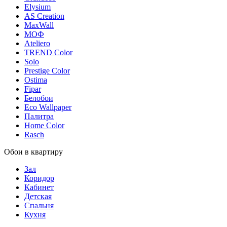
Elysium
AS Creation
MaxWall
МОФ
Ateliero
TREND Color
Solo
Prestige Color
Ostima
Fipar
Белобои
Eco Wallpaper
Палитра
Home Color
Rasch
Обои в квартиру
Зал
Коридор
Кабинет
Детская
Спальня
Кухня