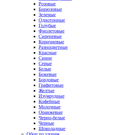
Розовые
Бирюзовые
Зеленые
Однотонные
Голубые
Фиолетовые
Сиреневые
Коричневые
Разноцветные
Красные
Синие
Серые
Белые
Бежевые
Бордовые
Графитовые
Желтые
Изумрудные
Кофейные
Молочные
Оранжевые
Черно-белые
Черные
Шоколадные
Обои по узорам