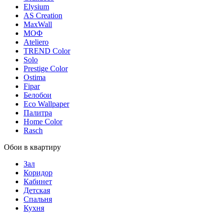
Elysium
AS Creation
MaxWall
МОФ
Ateliero
TREND Color
Solo
Prestige Color
Ostima
Fipar
Белобои
Eco Wallpaper
Палитра
Home Color
Rasch
Обои в квартиру
Зал
Коридор
Кабинет
Детская
Спальня
Кухня