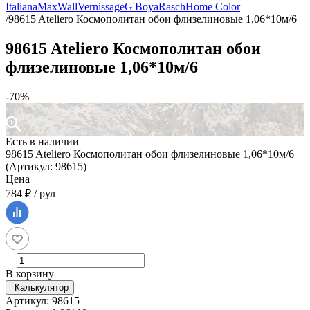
Italiana
MaxWall
Vernissage
G'Boya
Rasch
Home Color
/
98615 Ateliero Космополитан обои флизелиновые 1,06*10м/6
98615 Ateliero Космополитан обои
флизелиновые 1,06*10м/6
-70%
Есть в наличии
98615 Ateliero Космополитан обои флизелиновые 1,06*10м/6
(Артикул: 98615)
Цена
784 ₽ / рул
В корзину
Калькулятор
Артикул: 98615