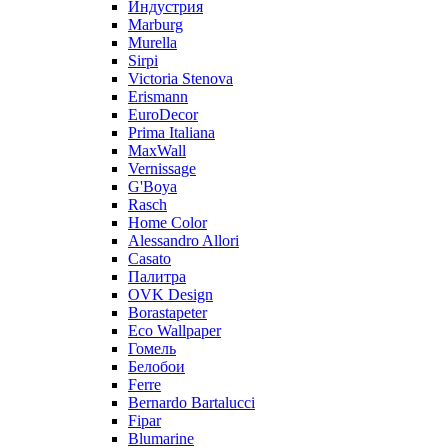
Индустрия
Marburg
Murella
Sirpi
Victoria Stenova
Erismann
EuroDecor
Prima Italiana
MaxWall
Vernissage
G'Boya
Rasch
Home Color
Alessandro Allori
Casato
Палитра
OVK Design
Borastapeter
Eco Wallpaper
Гомель
Белобои
Ferre
Bernardo Bartalucci
Fipar
Blumarine