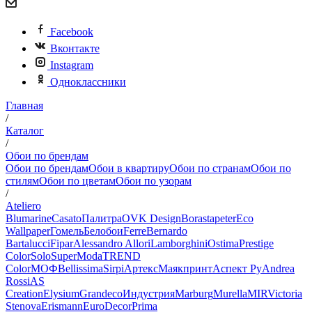
Facebook
Вконтакте
Instagram
Одноклассники
Главная
/
Каталог
/
Обои по брендам
Обои по брендам
Обои в квартиру
Обои по странам
Обои по
стилям
Обои по цветам
Обои по узорам
/
Ateliero
Blumarine
Casato
Палитра
OVK Design
Borastapeter
Eco
Wallpaper
Гомель
Белобои
Ferre
Bernardo
Bartalucci
Fipar
Alessandro Allori
Lamborghini
Ostima
Prestige
Color
Solo
SuperModa
TREND
Color
МОФ
Bellissima
Sirpi
Артекс
Маякпринт
Аспект Ру
Andrea
Rossi
AS
Creation
Elysium
Grandeco
Индустрия
Marburg
Murella
MIR
Victoria
Stenova
Erismann
EuroDecor
Prima