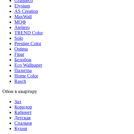
Grandeco
Elysium
AS Creation
MaxWall
МОФ
Ateliero
TREND Color
Solo
Prestige Color
Ostima
Fipar
Белобои
Eco Wallpaper
Палитра
Home Color
Rasch
Обои в квартиру
Зал
Коридор
Кабинет
Детская
Спальня
Кухня