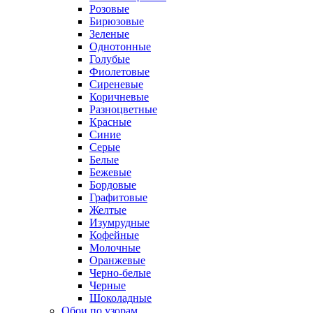
Розовые
Бирюзовые
Зеленые
Однотонные
Голубые
Фиолетовые
Сиреневые
Коричневые
Разноцветные
Красные
Синие
Серые
Белые
Бежевые
Бордовые
Графитовые
Желтые
Изумрудные
Кофейные
Молочные
Оранжевые
Черно-белые
Черные
Шоколадные
Обои по узорам