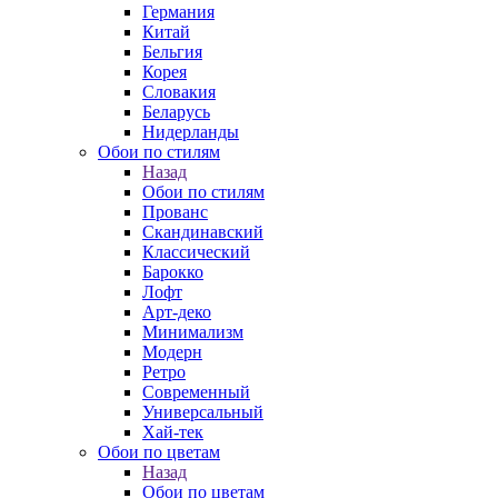
Германия
Китай
Бельгия
Корея
Словакия
Беларусь
Нидерланды
Обои по стилям
Назад
Обои по стилям
Прованс
Скандинавский
Классический
Барокко
Лофт
Арт-деко
Минимализм
Модерн
Ретро
Современный
Универсальный
Хай-тек
Обои по цветам
Назад
Обои по цветам