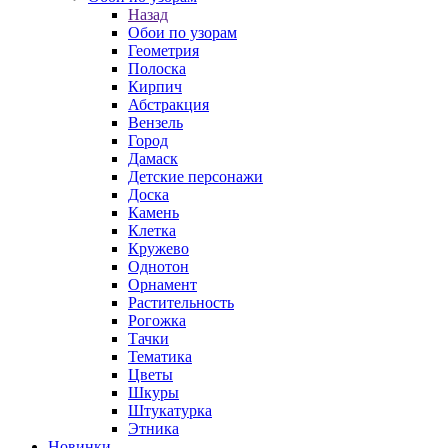
Назад
Обои по узорам
Геометрия
Полоска
Кирпич
Абстракция
Вензель
Город
Дамаск
Детские персонажи
Доска
Камень
Клетка
Кружево
Однотон
Орнамент
Растительность
Рогожка
Тачки
Тематика
Цветы
Шкуры
Штукатурка
Этника
Новинки