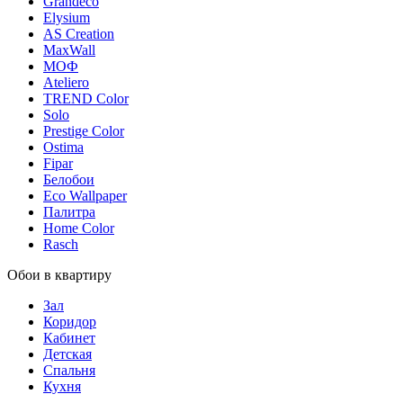
Grandeco
Elysium
AS Creation
MaxWall
МОФ
Ateliero
TREND Color
Solo
Prestige Color
Ostima
Fipar
Белобои
Eco Wallpaper
Палитра
Home Color
Rasch
Обои в квартиру
Зал
Коридор
Кабинет
Детская
Спальня
Кухня