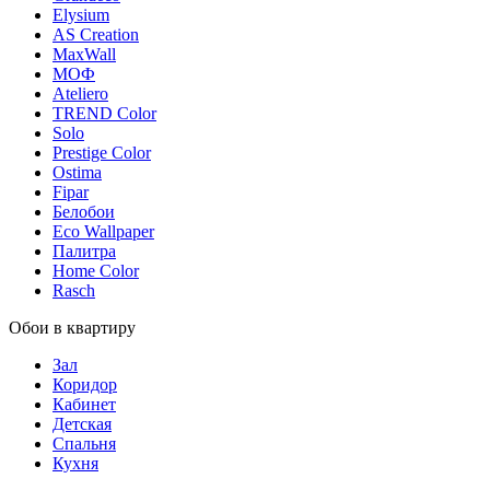
Elysium
AS Creation
MaxWall
МОФ
Ateliero
TREND Color
Solo
Prestige Color
Ostima
Fipar
Белобои
Eco Wallpaper
Палитра
Home Color
Rasch
Обои в квартиру
Зал
Коридор
Кабинет
Детская
Спальня
Кухня