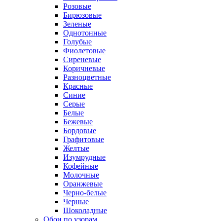
Розовые
Бирюзовые
Зеленые
Однотонные
Голубые
Фиолетовые
Сиреневые
Коричневые
Разноцветные
Красные
Синие
Серые
Белые
Бежевые
Бордовые
Графитовые
Желтые
Изумрудные
Кофейные
Молочные
Оранжевые
Черно-белые
Черные
Шоколадные
Обои по узорам