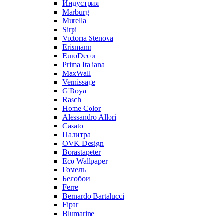
Индустрия
Marburg
Murella
Sirpi
Victoria Stenova
Erismann
EuroDecor
Prima Italiana
MaxWall
Vernissage
G'Boya
Rasch
Home Color
Alessandro Allori
Casato
Палитра
OVK Design
Borastapeter
Eco Wallpaper
Гомель
Белобои
Ferre
Bernardo Bartalucci
Fipar
Blumarine