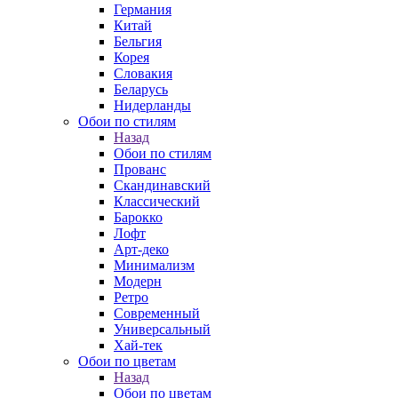
Германия
Китай
Бельгия
Корея
Словакия
Беларусь
Нидерланды
Обои по стилям
Назад
Обои по стилям
Прованс
Скандинавский
Классический
Барокко
Лофт
Арт-деко
Минимализм
Модерн
Ретро
Современный
Универсальный
Хай-тек
Обои по цветам
Назад
Обои по цветам