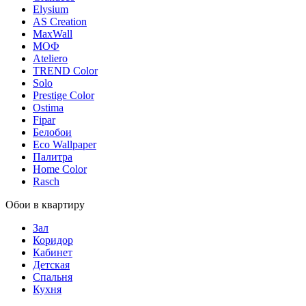
Elysium
AS Creation
MaxWall
МОФ
Ateliero
TREND Color
Solo
Prestige Color
Ostima
Fipar
Белобои
Eco Wallpaper
Палитра
Home Color
Rasch
Обои в квартиру
Зал
Коридор
Кабинет
Детская
Спальня
Кухня