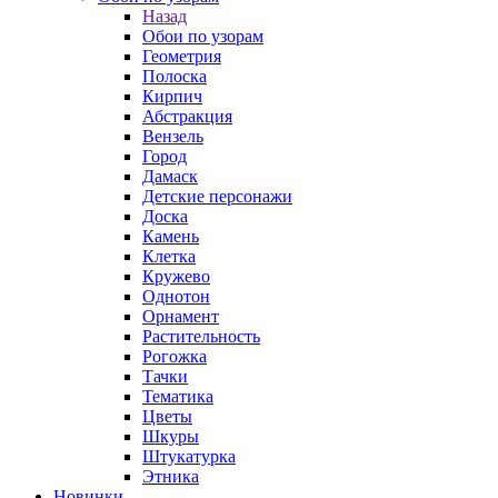
Назад
Обои по узорам
Геометрия
Полоска
Кирпич
Абстракция
Вензель
Город
Дамаск
Детские персонажи
Доска
Камень
Клетка
Кружево
Однотон
Орнамент
Растительность
Рогожка
Тачки
Тематика
Цветы
Шкуры
Штукатурка
Этника
Новинки