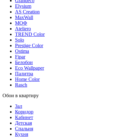
Grandeco
Elysium
AS Creation
MaxWall
МОФ
Ateliero
TREND Color
Solo
Prestige Color
Ostima
Fipar
Белобои
Eco Wallpaper
Палитра
Home Color
Rasch
Обои в квартиру
Зал
Коридор
Кабинет
Детская
Спальня
Кухня