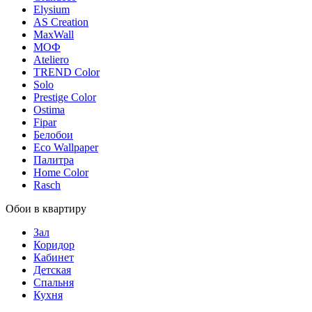
Elysium
AS Creation
MaxWall
МОФ
Ateliero
TREND Color
Solo
Prestige Color
Ostima
Fipar
Белобои
Eco Wallpaper
Палитра
Home Color
Rasch
Обои в квартиру
Зал
Коридор
Кабинет
Детская
Спальня
Кухня