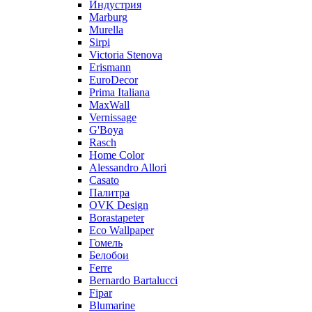
Индустрия
Marburg
Murella
Sirpi
Victoria Stenova
Erismann
EuroDecor
Prima Italiana
MaxWall
Vernissage
G'Boya
Rasch
Home Color
Alessandro Allori
Casato
Палитра
OVK Design
Borastapeter
Eco Wallpaper
Гомель
Белобои
Ferre
Bernardo Bartalucci
Fipar
Blumarine