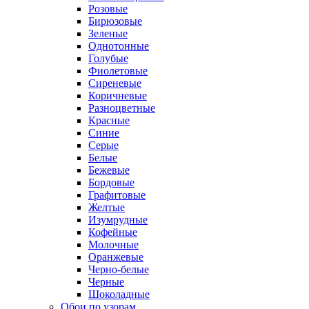
Розовые
Бирюзовые
Зеленые
Однотонные
Голубые
Фиолетовые
Сиреневые
Коричневые
Разноцветные
Красные
Синие
Серые
Белые
Бежевые
Бордовые
Графитовые
Желтые
Изумрудные
Кофейные
Молочные
Оранжевые
Черно-белые
Черные
Шоколадные
Обои по узорам