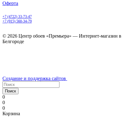
Оферта
Белгород, Белгородский пр-т, 50
+7 (4722) 33-73-47
+7 (915) 560-34-79
ежедневно с 9.00 до 20.00
© 2026 Центр обоев «Премьера» — Интернет-магазин в
Белгороде
Создание и поддержка сайтов
Поиск
0
0
0
Корзина