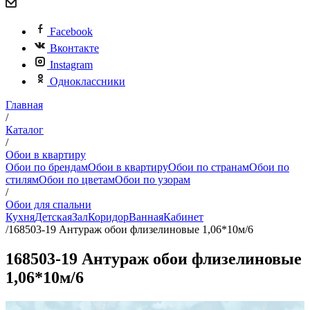
Facebook
Вконтакте
Instagram
Одноклассники
Главная
/
Каталог
/
Обои в квартиру
Обои по брендам
Обои в квартиру
Обои по странам
Обои по
стилям
Обои по цветам
Обои по узорам
/
Обои для спальни
Кухня
Детская
Зал
Коридор
Ванная
Кабинет
/
168503-19 Антураж обои флизелиновые 1,06*10м/6
168503-19 Антураж обои флизелиновые
1,06*10м/6