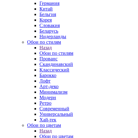
Германия
Китай
Бельгия
Корея
Словакия
Беларусь
Нидерланды
Обои по стилям
Назад
Обои по стилям
Прованс
Скандинавский
Классический
Барокко
Лофт
Арт-деко
Минимализм
Модерн
Ретро
Современный
Универсальный
Хай-тек
Обои по цветам
Назад
Обои по цветам