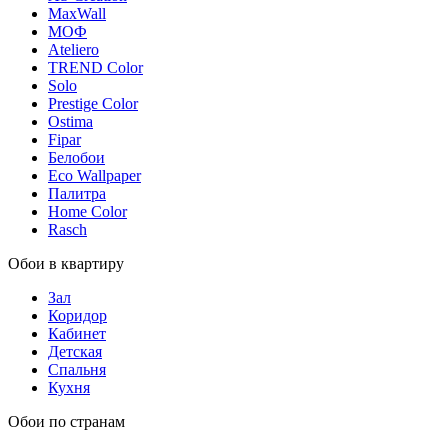
MaxWall
МОФ
Ateliero
TREND Color
Solo
Prestige Color
Ostima
Fipar
Белобои
Eco Wallpaper
Палитра
Home Color
Rasch
Обои в квартиру
Зал
Коридор
Кабинет
Детская
Спальня
Кухня
Обои по странам