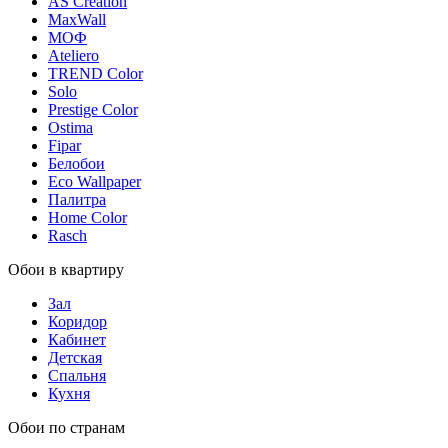
AS Creation
MaxWall
МОФ
Ateliero
TREND Color
Solo
Prestige Color
Ostima
Fipar
Белобои
Eco Wallpaper
Палитра
Home Color
Rasch
Обои в квартиру
Зал
Коридор
Кабинет
Детская
Спальня
Кухня
Обои по странам