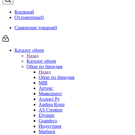
Корзина
0
Отложенные
0
Сравнение товаров
0
Каталог обоев
Назад
Каталог обоев
Обои по брендам
Назад
Обои по брендам
MIR
Артекс
Маякпринт
Аспект Ру
Andrea Rossi
AS Creation
Elysium
Grandeco
Индустрия
Marburg