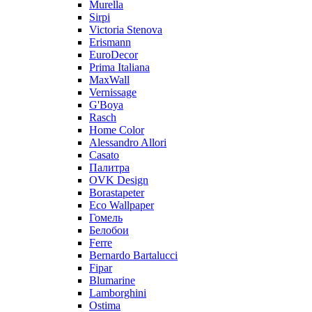
Murella
Sirpi
Victoria Stenova
Erismann
EuroDecor
Prima Italiana
MaxWall
Vernissage
G'Boya
Rasch
Home Color
Alessandro Allori
Casato
Палитра
OVK Design
Borastapeter
Eco Wallpaper
Гомель
Белобои
Ferre
Bernardo Bartalucci
Fipar
Blumarine
Lamborghini
Ostima