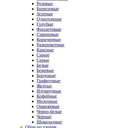
Розовые
Бирюзовые
Зеленые
Однотонные
Голубые
Фиолетовые
Сиреневые
Коричневые
Разноцветные
Красные
Синие
Серые
Белые
Бежевые
Бордовые
Графитовые
Желтые
Изумрудные
Кофейные
Молочные
Оранжевые
Черно-белые
Черные
Шоколадные
Обои по узорам