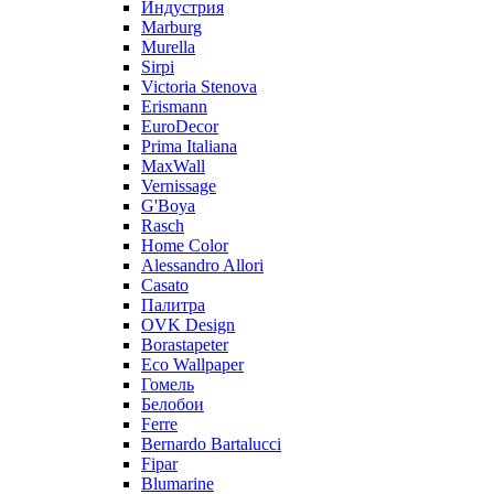
Индустрия
Marburg
Murella
Sirpi
Victoria Stenova
Erismann
EuroDecor
Prima Italiana
MaxWall
Vernissage
G'Boya
Rasch
Home Color
Alessandro Allori
Casato
Палитра
OVK Design
Borastapeter
Eco Wallpaper
Гомель
Белобои
Ferre
Bernardo Bartalucci
Fipar
Blumarine