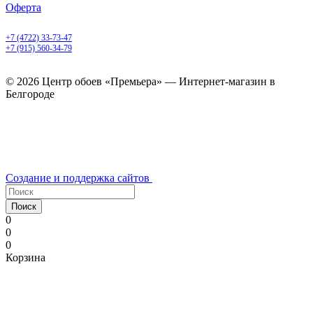
Оферта
Белгород, Белгородский пр-т, 50
+7 (4722) 33-73-47
+7 (915) 560-34-79
ежедневно с 9.00 до 20.00
© 2026 Центр обоев «Премьера» — Интернет-магазин в
Белгороде
Создание и поддержка сайтов
Поиск
0
0
0
Корзина