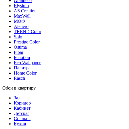
Grandeco
Elysium
AS Creation
MaxWall
МОФ
Ateliero
TREND Color
Solo
Prestige Color
Ostima
Fipar
Белобои
Eco Wallpaper
Палитра
Home Color
Rasch
Обои в квартиру
Зал
Коридор
Кабинет
Детская
Спальня
Кухня