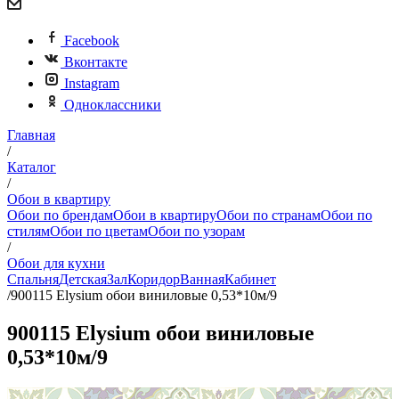
Facebook
Вконтакте
Instagram
Одноклассники
Главная
/
Каталог
/
Обои в квартиру
Обои по брендам
Обои в квартиру
Обои по странам
Обои по
стилям
Обои по цветам
Обои по узорам
/
Обои для кухни
Спальня
Детская
Зал
Коридор
Ванная
Кабинет
/
900115 Elysium обои виниловые 0,53*10м/9
900115 Elysium обои виниловые
0,53*10м/9