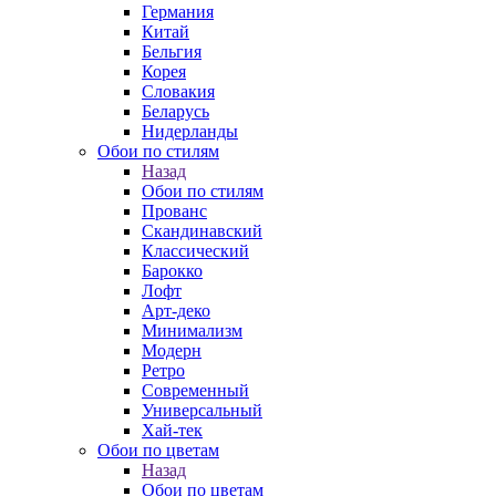
Германия
Китай
Бельгия
Корея
Словакия
Беларусь
Нидерланды
Обои по стилям
Назад
Обои по стилям
Прованс
Скандинавский
Классический
Барокко
Лофт
Арт-деко
Минимализм
Модерн
Ретро
Современный
Универсальный
Хай-тек
Обои по цветам
Назад
Обои по цветам