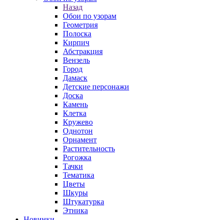
Назад
Обои по узорам
Геометрия
Полоска
Кирпич
Абстракция
Вензель
Город
Дамаск
Детские персонажи
Доска
Камень
Клетка
Кружево
Однотон
Орнамент
Растительность
Рогожка
Тачки
Тематика
Цветы
Шкуры
Штукатурка
Этника
Новинки