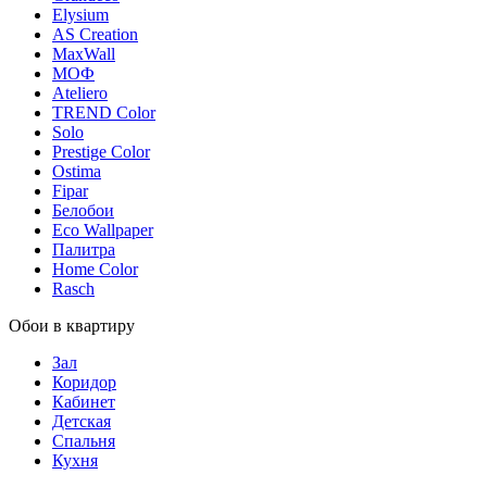
Elysium
AS Creation
MaxWall
МОФ
Ateliero
TREND Color
Solo
Prestige Color
Ostima
Fipar
Белобои
Eco Wallpaper
Палитра
Home Color
Rasch
Обои в квартиру
Зал
Коридор
Кабинет
Детская
Спальня
Кухня