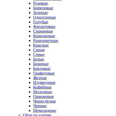
Розовые
Бирюзовые
Зеленые
Однотонные
Голубые
Фиолетовые
Сиреневые
Коричневые
Разноцветные
Красные
Синие
Серые
Белые
Бежевые
Бордовые
Графитовые
Желтые
Изумрудные
Кофейные
Молочные
Оранжевые
Черно-белые
Черные
Шоколадные
Обои по узорам