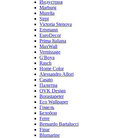
Индустрия
Marburg
Murella
Sirpi
Victoria Stenova
Erismann
EuroDecor
Prima Italiana
MaxWall
Vernissage
G'Boya
Rasch
Home Color
Alessandro Allori
Casato
Палитра
OVK Design
Borastapeter
Eco Wallpaper
Гомель
Белобои
Ferre
Bernardo Bartalucci
Fipar
Blumarine