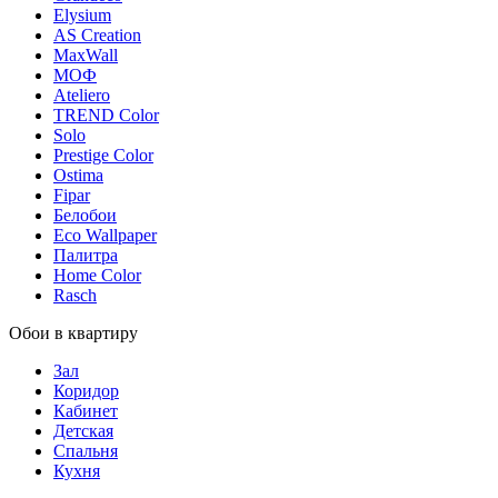
Elysium
AS Creation
MaxWall
МОФ
Ateliero
TREND Color
Solo
Prestige Color
Ostima
Fipar
Белобои
Eco Wallpaper
Палитра
Home Color
Rasch
Обои в квартиру
Зал
Коридор
Кабинет
Детская
Спальня
Кухня