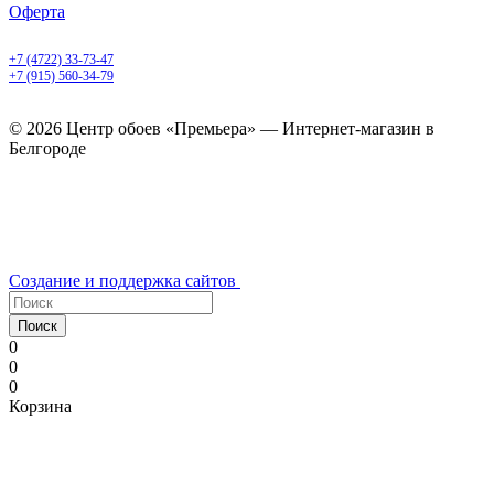
Оферта
Белгород, Белгородский пр-т, 50
+7 (4722) 33-73-47
+7 (915) 560-34-79
ежедневно с 9.00 до 20.00
© 2026 Центр обоев «Премьера» — Интернет-магазин в
Белгороде
Создание и поддержка сайтов
Поиск
0
0
0
Корзина