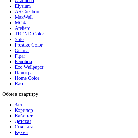
Grandeco
Elysium
AS Creation
MaxWall
МОФ
Ateliero
TREND Color
Solo
Prestige Color
Ostima
Fipar
Белобои
Eco Wallpaper
Палитра
Home Color
Rasch
Обои в квартиру
Зал
Коридор
Кабинет
Детская
Спальня
Кухня