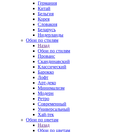
Германия
Китай
Бельгия
Корея
Словакия
Беларусь
Нидерланды
Обои по стилям
Назад
Обои по стилям
Прованс
Скандинавский
Классический
Барокко
Лофт
Арт-деко
Минимализм
Модерн
Ретро
Современный
Универсальный
Хай-тек
Обои по цветам
Назад
Обои по цветам