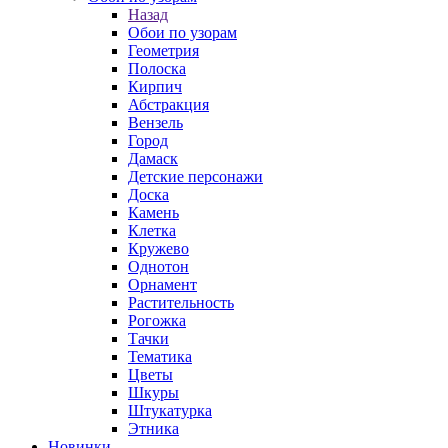
Назад
Обои по узорам
Геометрия
Полоска
Кирпич
Абстракция
Вензель
Город
Дамаск
Детские персонажи
Доска
Камень
Клетка
Кружево
Однотон
Орнамент
Растительность
Рогожка
Тачки
Тематика
Цветы
Шкуры
Штукатурка
Этника
Новинки