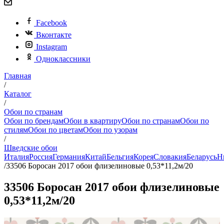
Facebook
Вконтакте
Instagram
Одноклассники
Главная
/
Каталог
/
Обои по странам
Обои по брендам
Обои в квартиру
Обои по странам
Обои по
стилям
Обои по цветам
Обои по узорам
/
Шведские обои
Италия
Россия
Германия
Китай
Бельгия
Корея
Словакия
Беларусь
Н
/
33506 Боросан 2017 обои флизелиновые 0,53*11,2м/20
33506 Боросан 2017 обои флизелиновые
0,53*11,2м/20