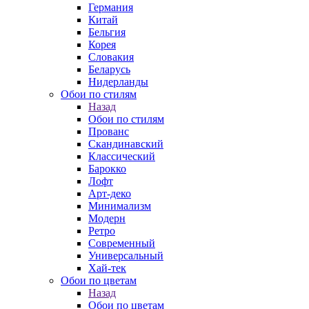
Германия
Китай
Бельгия
Корея
Словакия
Беларусь
Нидерланды
Обои по стилям
Назад
Обои по стилям
Прованс
Скандинавский
Классический
Барокко
Лофт
Арт-деко
Минимализм
Модерн
Ретро
Современный
Универсальный
Хай-тек
Обои по цветам
Назад
Обои по цветам