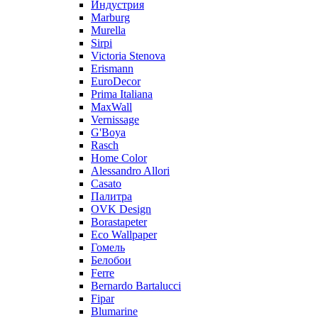
Индустрия
Marburg
Murella
Sirpi
Victoria Stenova
Erismann
EuroDecor
Prima Italiana
MaxWall
Vernissage
G'Boya
Rasch
Home Color
Alessandro Allori
Casato
Палитра
OVK Design
Borastapeter
Eco Wallpaper
Гомель
Белобои
Ferre
Bernardo Bartalucci
Fipar
Blumarine