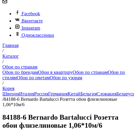
Facebook
Вконтакте
Instagram
Одноклассники
Главная
/
Каталог
/
Обои по странам
Обои по брендам
Обои в квартиру
Обои по странам
Обои по
стилям
Обои по цветам
Обои по узорам
/
Корея
Швеция
Италия
Россия
Германия
Китай
Бельгия
Словакия
Беларус
/
84188-6 Bernardo Bartalucci Розетта обои флизелиновые
1,06*10м/6
84188-6 Bernardo Bartalucci Розетта
обои флизелиновые 1,06*10м/6