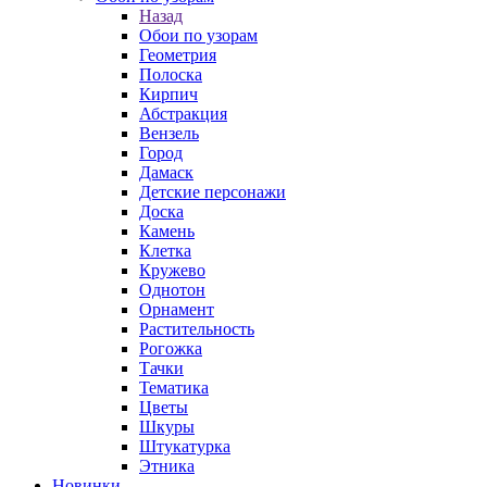
Назад
Обои по узорам
Геометрия
Полоска
Кирпич
Абстракция
Вензель
Город
Дамаск
Детские персонажи
Доска
Камень
Клетка
Кружево
Однотон
Орнамент
Растительность
Рогожка
Тачки
Тематика
Цветы
Шкуры
Штукатурка
Этника
Новинки