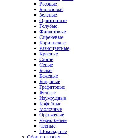
Розовые
Бирюзовые
Зеленые
Однотонные
Голубые
Фиолетовые
Сиреневые
Коричневые
Разноцветные
Красные
Синие
Серые
Белые
Бежевые
Бордовые
Графитовые
Желтые
Изумрудные
Кофейные
Молочные
Оранжевые
Черно-белые
Черные
Шоколадные
Обои по узорам