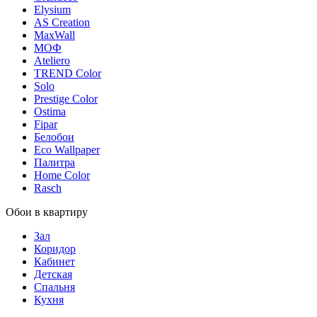
Elysium
AS Creation
MaxWall
МОФ
Ateliero
TREND Color
Solo
Prestige Color
Ostima
Fipar
Белобои
Eco Wallpaper
Палитра
Home Color
Rasch
Обои в квартиру
Зал
Коридор
Кабинет
Детская
Спальня
Кухня