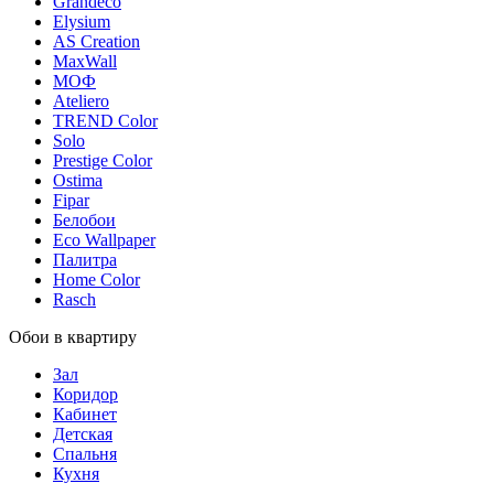
Grandeco
Elysium
AS Creation
MaxWall
МОФ
Ateliero
TREND Color
Solo
Prestige Color
Ostima
Fipar
Белобои
Eco Wallpaper
Палитра
Home Color
Rasch
Обои в квартиру
Зал
Коридор
Кабинет
Детская
Спальня
Кухня