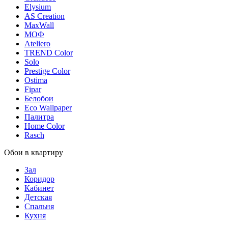
Elysium
AS Creation
MaxWall
МОФ
Ateliero
TREND Color
Solo
Prestige Color
Ostima
Fipar
Белобои
Eco Wallpaper
Палитра
Home Color
Rasch
Обои в квартиру
Зал
Коридор
Кабинет
Детская
Спальня
Кухня