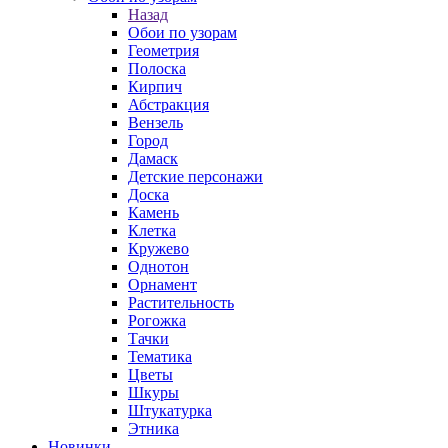
Назад
Обои по узорам
Геометрия
Полоска
Кирпич
Абстракция
Вензель
Город
Дамаск
Детские персонажи
Доска
Камень
Клетка
Кружево
Однотон
Орнамент
Растительность
Рогожка
Тачки
Тематика
Цветы
Шкуры
Штукатурка
Этника
Новинки