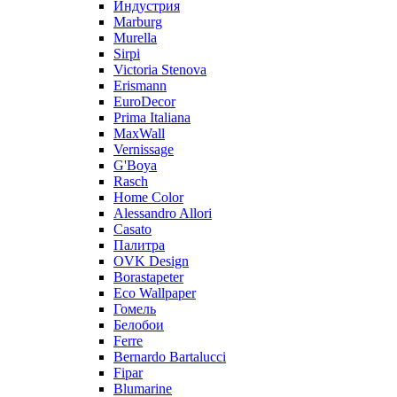
Индустрия
Marburg
Murella
Sirpi
Victoria Stenova
Erismann
EuroDecor
Prima Italiana
MaxWall
Vernissage
G'Boya
Rasch
Home Color
Alessandro Allori
Casato
Палитра
OVK Design
Borastapeter
Eco Wallpaper
Гомель
Белобои
Ferre
Bernardo Bartalucci
Fipar
Blumarine