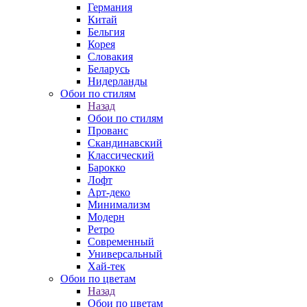
Германия
Китай
Бельгия
Корея
Словакия
Беларусь
Нидерланды
Обои по стилям
Назад
Обои по стилям
Прованс
Скандинавский
Классический
Барокко
Лофт
Арт-деко
Минимализм
Модерн
Ретро
Современный
Универсальный
Хай-тек
Обои по цветам
Назад
Обои по цветам