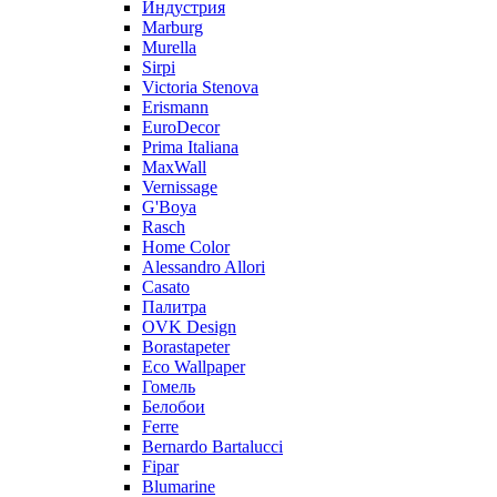
Индустрия
Marburg
Murella
Sirpi
Victoria Stenova
Erismann
EuroDecor
Prima Italiana
MaxWall
Vernissage
G'Boya
Rasch
Home Color
Alessandro Allori
Casato
Палитра
OVK Design
Borastapeter
Eco Wallpaper
Гомель
Белобои
Ferre
Bernardo Bartalucci
Fipar
Blumarine