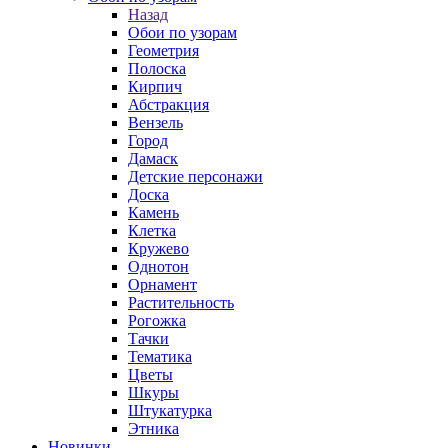
Назад
Обои по узорам
Геометрия
Полоска
Кирпич
Абстракция
Вензель
Город
Дамаск
Детские персонажи
Доска
Камень
Клетка
Кружево
Однотон
Орнамент
Растительность
Рогожка
Тачки
Тематика
Цветы
Шкуры
Штукатурка
Этника
Новинки