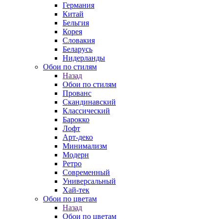
Германия
Китай
Бельгия
Корея
Словакия
Беларусь
Нидерланды
Обои по стилям
Назад
Обои по стилям
Прованс
Скандинавский
Классический
Барокко
Лофт
Арт-деко
Минимализм
Модерн
Ретро
Современный
Универсальный
Хай-тек
Обои по цветам
Назад
Обои по цветам