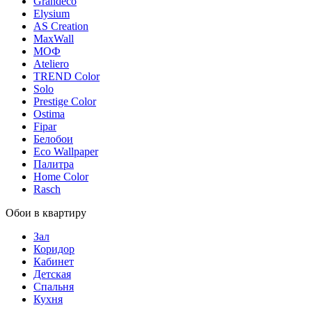
Grandeco
Elysium
AS Creation
MaxWall
МОФ
Ateliero
TREND Color
Solo
Prestige Color
Ostima
Fipar
Белобои
Eco Wallpaper
Палитра
Home Color
Rasch
Обои в квартиру
Зал
Коридор
Кабинет
Детская
Спальня
Кухня