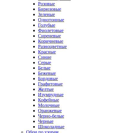
Розовые
Бирюзовые
Зеленые
Однотонные
Голубые
Фиолетовые
Сиреневые
Коричневые
Разноцветные
Красные
Синие
Серые
Белые
Бежевые
Бордовые
Графитовые
Желтые
Изумрудные
Кофейные
Молочные
Оранжевые
Черно-белые
Черные
Шоколадные
Обои по узорам