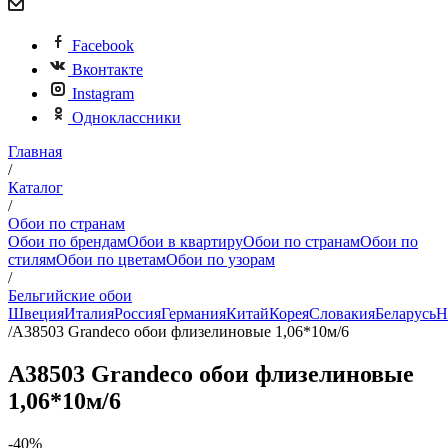
Facebook
Вконтакте
Instagram
Одноклассники
Главная
/
Каталог
/
Обои по странам
Обои по брендам
Обои в квартиру
Обои по странам
Обои по
стилям
Обои по цветам
Обои по узорам
/
Бельгийские обои
Швеция
Италия
Россия
Германия
Китай
Корея
Словакия
Беларусь
Н
/
A38503 Grandeco обои флизелиновые 1,06*10м/6
A38503 Grandeco обои флизелиновые
1,06*10м/6
-40%