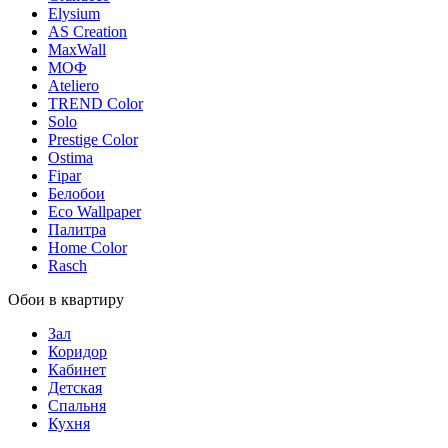
Elysium
AS Creation
MaxWall
МОФ
Ateliero
TREND Color
Solo
Prestige Color
Ostima
Fipar
Белобои
Eco Wallpaper
Палитра
Home Color
Rasch
Обои в квартиру
Зал
Коридор
Кабинет
Детская
Спальня
Кухня