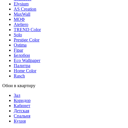
Elysium
AS Creation
MaxWall
МОФ
Ateliero
TREND Color
Solo
Prestige Color
Ostima
Fipar
Белобои
Eco Wallpaper
Палитра
Home Color
Rasch
Обои в квартиру
Зал
Коридор
Кабинет
Детская
Спальня
Кухня