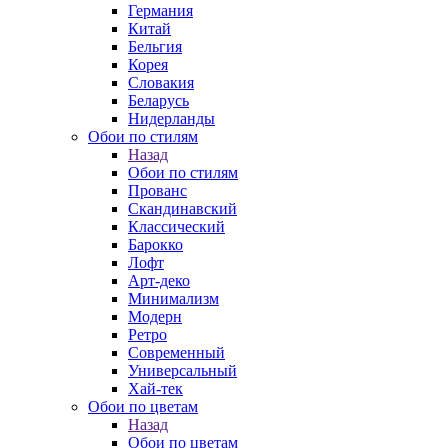
Германия
Китай
Бельгия
Корея
Словакия
Беларусь
Нидерланды
Обои по стилям
Назад
Обои по стилям
Прованс
Скандинавский
Классический
Барокко
Лофт
Арт-деко
Минимализм
Модерн
Ретро
Современный
Универсальный
Хай-тек
Обои по цветам
Назад
Обои по цветам