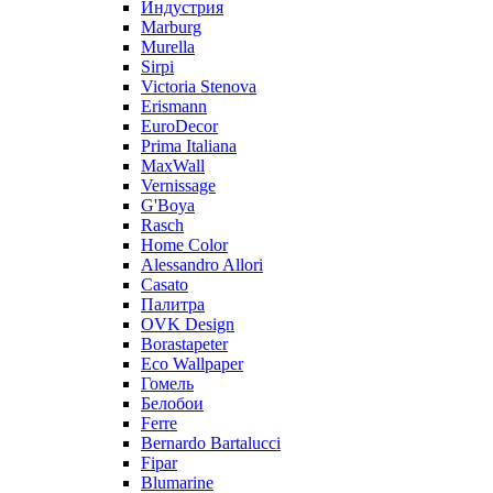
Индустрия
Marburg
Murella
Sirpi
Victoria Stenova
Erismann
EuroDecor
Prima Italiana
MaxWall
Vernissage
G'Boya
Rasch
Home Color
Alessandro Allori
Casato
Палитра
OVK Design
Borastapeter
Eco Wallpaper
Гомель
Белобои
Ferre
Bernardo Bartalucci
Fipar
Blumarine