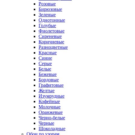
Розовые
Бирюзовые
Зеленые
Однотонные
Голубые
Фиолетовые
Сиреневые
Коричневые
Разноцветные
Красные
Синие
Серые
Белые
Бежевые
Бордовые
Графитовые
Желтые
Изумрудные
Кофейные
Молочные
Оранжевые
Черно-белые
Черные
Шоколадные
Обои по узорам