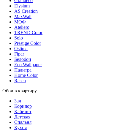
Grandeco
Elysium
AS Creation
MaxWall
МОФ
Ateliero
TREND Color
Solo
Prestige Color
Ostima
Fipar
Белобои
Eco Wallpaper
Палитра
Home Color
Rasch
Обои в квартиру
Зал
Коридор
Кабинет
Детская
Спальня
Кухня