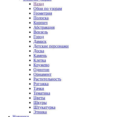
Назад
Обои по узорам
Геометрия
Полоска
Кирпич
Абстракция
Вензель
Город
Дамаск
Детские персонажи
Доска
Камень
Клетка
Кружево
Однотон
Орнамент
Растительность
Рогожка
Тачки
Тематика
Цветы
Шкуры
Штукатурка
Этника
Новинки