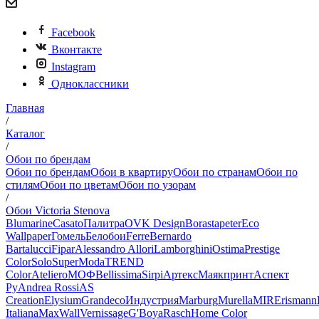
Facebook
Вконтакте
Instagram
Одноклассники
Главная
/
Каталог
/
Обои по брендам
Обои по брендам
Обои в квартиру
Обои по странам
Обои по
стилям
Обои по цветам
Обои по узорам
/
Обои Victoria Stenova
Blumarine
Casato
Палитра
OVK Design
Borastapeter
Eco
Wallpaper
Гомель
Белобои
Ferre
Bernardo
Bartalucci
Fipar
Alessandro Allori
Lamborghini
Ostima
Prestige
Color
Solo
SuperModa
TREND
Color
Ateliero
МОФ
Bellissima
Sirpi
Артекс
Маякпринт
Аспект
Ру
Andrea Rossi
AS
Creation
Elysium
Grandeco
Индустрия
Marburg
Murella
MIR
Erismann
Italiana
MaxWall
Vernissage
G'Boya
Rasch
Home Color