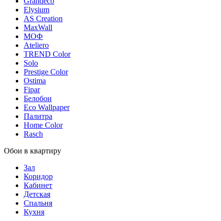
Grandeco
Elysium
AS Creation
MaxWall
МОФ
Ateliero
TREND Color
Solo
Prestige Color
Ostima
Fipar
Белобои
Eco Wallpaper
Палитра
Home Color
Rasch
Обои в квартиру
Зал
Коридор
Кабинет
Детская
Спальня
Кухня