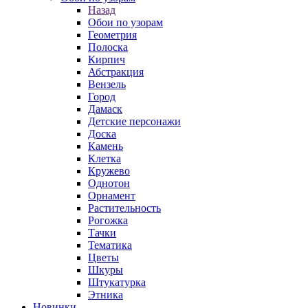
Назад
Обои по узорам
Геометрия
Полоска
Кирпич
Абстракция
Вензель
Город
Дамаск
Детские персонажи
Доска
Камень
Клетка
Кружево
Однотон
Орнамент
Растительность
Рогожка
Тачки
Тематика
Цветы
Шкуры
Штукатурка
Этника
Новинки