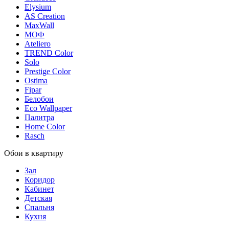
Elysium
AS Creation
MaxWall
МОФ
Ateliero
TREND Color
Solo
Prestige Color
Ostima
Fipar
Белобои
Eco Wallpaper
Палитра
Home Color
Rasch
Обои в квартиру
Зал
Коридор
Кабинет
Детская
Спальня
Кухня