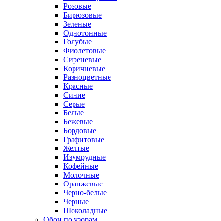
Розовые
Бирюзовые
Зеленые
Однотонные
Голубые
Фиолетовые
Сиреневые
Коричневые
Разноцветные
Красные
Синие
Серые
Белые
Бежевые
Бордовые
Графитовые
Желтые
Изумрудные
Кофейные
Молочные
Оранжевые
Черно-белые
Черные
Шоколадные
Обои по узорам