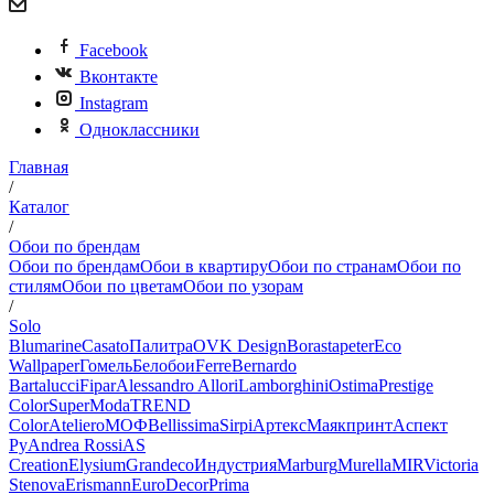
Facebook
Вконтакте
Instagram
Одноклассники
Главная
/
Каталог
/
Обои по брендам
Обои по брендам
Обои в квартиру
Обои по странам
Обои по
стилям
Обои по цветам
Обои по узорам
/
Solo
Blumarine
Casato
Палитра
OVK Design
Borastapeter
Eco
Wallpaper
Гомель
Белобои
Ferre
Bernardo
Bartalucci
Fipar
Alessandro Allori
Lamborghini
Ostima
Prestige
Color
SuperModa
TREND
Color
Ateliero
МОФ
Bellissima
Sirpi
Артекс
Маякпринт
Аспект
Ру
Andrea Rossi
AS
Creation
Elysium
Grandeco
Индустрия
Marburg
Murella
MIR
Victoria
Stenova
Erismann
EuroDecor
Prima