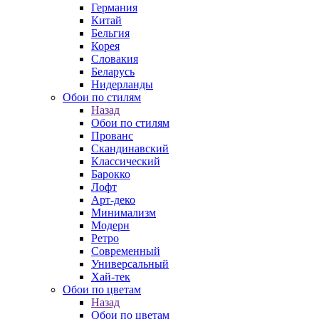
Германия
Китай
Бельгия
Корея
Словакия
Беларусь
Нидерланды
Обои по стилям
Назад
Обои по стилям
Прованс
Скандинавский
Классический
Барокко
Лофт
Арт-деко
Минимализм
Модерн
Ретро
Современный
Универсальный
Хай-тек
Обои по цветам
Назад
Обои по цветам