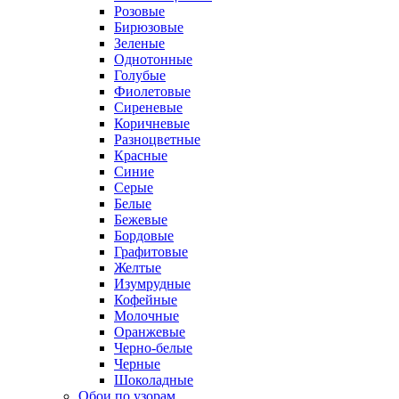
Розовые
Бирюзовые
Зеленые
Однотонные
Голубые
Фиолетовые
Сиреневые
Коричневые
Разноцветные
Красные
Синие
Серые
Белые
Бежевые
Бордовые
Графитовые
Желтые
Изумрудные
Кофейные
Молочные
Оранжевые
Черно-белые
Черные
Шоколадные
Обои по узорам