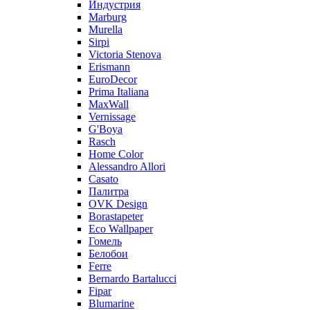
Индустрия
Marburg
Murella
Sirpi
Victoria Stenova
Erismann
EuroDecor
Prima Italiana
MaxWall
Vernissage
G'Boya
Rasch
Home Color
Alessandro Allori
Casato
Палитра
OVK Design
Borastapeter
Eco Wallpaper
Гомель
Белобои
Ferre
Bernardo Bartalucci
Fipar
Blumarine