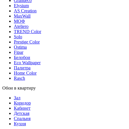
Grandeco
Elysium
AS Creation
MaxWall
МОФ
Ateliero
TREND Color
Solo
Prestige Color
Ostima
Fipar
Белобои
Eco Wallpaper
Палитра
Home Color
Rasch
Обои в квартиру
Зал
Коридор
Кабинет
Детская
Спальня
Кухня