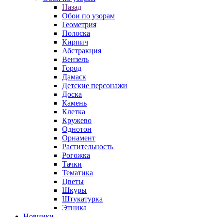
Назад
Обои по узорам
Геометрия
Полоска
Кирпич
Абстракция
Вензель
Город
Дамаск
Детские персонажи
Доска
Камень
Клетка
Кружево
Однотон
Орнамент
Растительность
Рогожка
Тачки
Тематика
Цветы
Шкуры
Штукатурка
Этника
Новинки