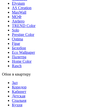
Elysium
AS Creation
MaxWall
МОФ
Ateliero
TREND Color
Solo
Prestige Color
Ostima
Fipar
Белобои
Eco Wallpaper
Палитра
Home Color
Rasch
Обои в квартиру
Зал
Коридор
Кабинет
Детская
Спальня
Кухня