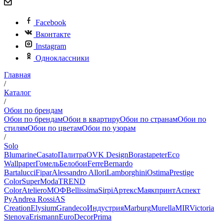
Facebook
Вконтакте
Instagram
Одноклассники
Главная
/
Каталог
/
Обои по брендам
Обои по брендам
Обои в квартиру
Обои по странам
Обои по
стилям
Обои по цветам
Обои по узорам
/
Solo
Blumarine
Casato
Палитра
OVK Design
Borastapeter
Eco
Wallpaper
Гомель
Белобои
Ferre
Bernardo
Bartalucci
Fipar
Alessandro Allori
Lamborghini
Ostima
Prestige
Color
SuperModa
TREND
Color
Ateliero
МОФ
Bellissima
Sirpi
Артекс
Маякпринт
Аспект
Ру
Andrea Rossi
AS
Creation
Elysium
Grandeco
Индустрия
Marburg
Murella
MIR
Victoria
Stenova
Erismann
EuroDecor
Prima