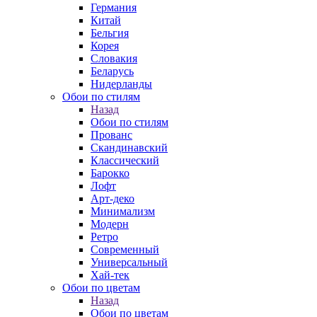
Германия
Китай
Бельгия
Корея
Словакия
Беларусь
Нидерланды
Обои по стилям
Назад
Обои по стилям
Прованс
Скандинавский
Классический
Барокко
Лофт
Арт-деко
Минимализм
Модерн
Ретро
Современный
Универсальный
Хай-тек
Обои по цветам
Назад
Обои по цветам