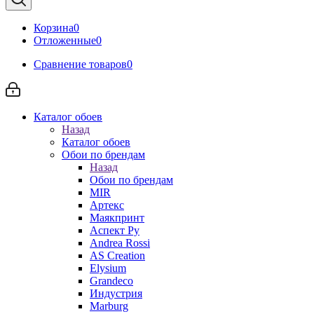
Корзина
0
Отложенные
0
Сравнение товаров
0
Каталог обоев
Назад
Каталог обоев
Обои по брендам
Назад
Обои по брендам
MIR
Артекс
Маякпринт
Аспект Ру
Andrea Rossi
AS Creation
Elysium
Grandeco
Индустрия
Marburg