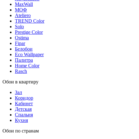
MaxWall
МОФ
Ateliero
TREND Color
Solo
Prestige Color
Ostima
Fipar
Белобои
Eco Wallpaper
Палитра
Home Color
Rasch
Обои в квартиру
Зал
Коридор
Кабинет
Детская
Спальня
Кухня
Обои по странам