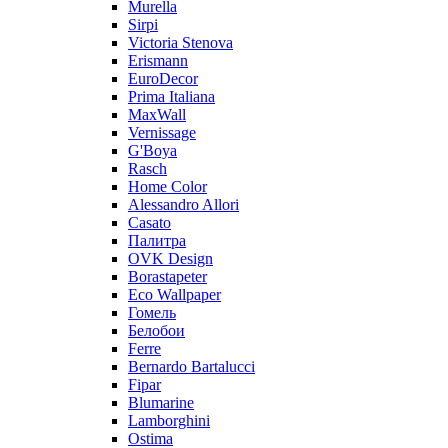
Murella
Sirpi
Victoria Stenova
Erismann
EuroDecor
Prima Italiana
MaxWall
Vernissage
G'Boya
Rasch
Home Color
Alessandro Allori
Casato
Палитра
OVK Design
Borastapeter
Eco Wallpaper
Гомель
Белобои
Ferre
Bernardo Bartalucci
Fipar
Blumarine
Lamborghini
Ostima