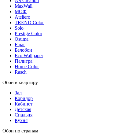
AS Creation
MaxWall
МОФ
Ateliero
TREND Color
Solo
Prestige Color
Ostima
Fipar
Белобои
Eco Wallpaper
Палитра
Home Color
Rasch
Обои в квартиру
Зал
Коридор
Кабинет
Детская
Спальня
Кухня
Обои по странам