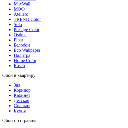
MaxWall
МОФ
Ateliero
TREND Color
Solo
Prestige Color
Ostima
Fipar
Белобои
Eco Wallpaper
Палитра
Home Color
Rasch
Обои в квартиру
Зал
Коридор
Кабинет
Детская
Спальня
Кухня
Обои по странам