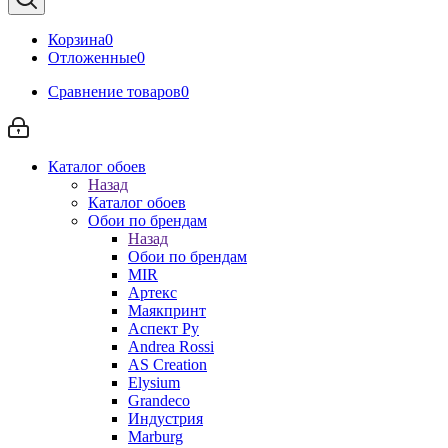
Корзина
0
Отложенные
0
Сравнение товаров
0
Каталог обоев
Назад
Каталог обоев
Обои по брендам
Назад
Обои по брендам
MIR
Артекс
Маякпринт
Аспект Ру
Andrea Rossi
AS Creation
Elysium
Grandeco
Индустрия
Marburg