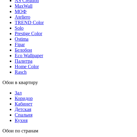
AS Creation
MaxWall
МОФ
Ateliero
TREND Color
Solo
Prestige Color
Ostima
Fipar
Белобои
Eco Wallpaper
Палитра
Home Color
Rasch
Обои в квартиру
Зал
Коридор
Кабинет
Детская
Спальня
Кухня
Обои по странам