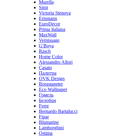
Murella
Sirpi
Victoria Stenova
Erismann
EuroDecor
Prima Italiana
MaxWall
Vernissage
G'Boya
Rasch
Home Color
Alessandro Allori
Casato
Палитра
OVK Design
Borastapeter
Eco Wallpaper
Гомель
Белобои
Ferre
Bernardo Bartalucci
Fipar
Blumarine
Lamborghini
Ostima