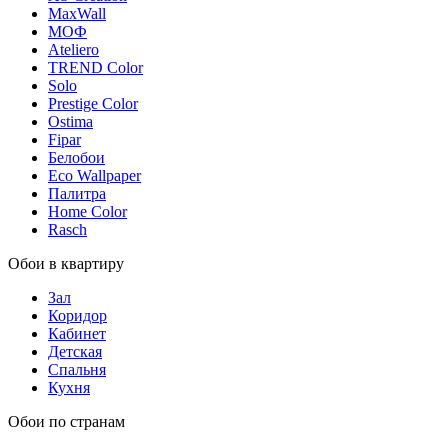
MaxWall
МОФ
Ateliero
TREND Color
Solo
Prestige Color
Ostima
Fipar
Белобои
Eco Wallpaper
Палитра
Home Color
Rasch
Обои в квартиру
Зал
Коридор
Кабинет
Детская
Спальня
Кухня
Обои по странам