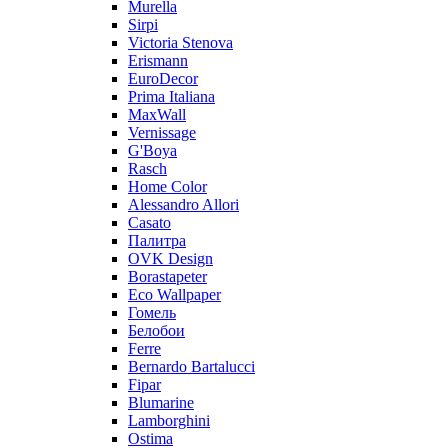
Murella
Sirpi
Victoria Stenova
Erismann
EuroDecor
Prima Italiana
MaxWall
Vernissage
G'Boya
Rasch
Home Color
Alessandro Allori
Casato
Палитра
OVK Design
Borastapeter
Eco Wallpaper
Гомель
Белобои
Ferre
Bernardo Bartalucci
Fipar
Blumarine
Lamborghini
Ostima