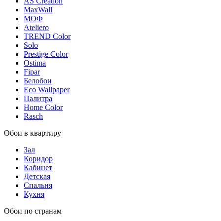
AS Creation
MaxWall
МОФ
Ateliero
TREND Color
Solo
Prestige Color
Ostima
Fipar
Белобои
Eco Wallpaper
Палитра
Home Color
Rasch
Обои в квартиру
Зал
Коридор
Кабинет
Детская
Спальня
Кухня
Обои по странам