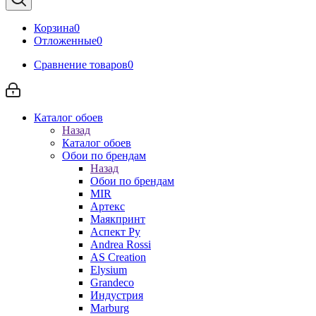
Корзина
0
Отложенные
0
Сравнение товаров
0
Каталог обоев
Назад
Каталог обоев
Обои по брендам
Назад
Обои по брендам
MIR
Артекс
Маякпринт
Аспект Ру
Andrea Rossi
AS Creation
Elysium
Grandeco
Индустрия
Marburg