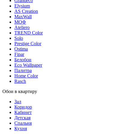
Grandeco
Elysium
AS Creation
MaxWall
МОФ
Ateliero
TREND Color
Solo
Prestige Color
Ostima
Fipar
Белобои
Eco Wallpaper
Палитра
Home Color
Rasch
Обои в квартиру
Зал
Коридор
Кабинет
Детская
Спальня
Кухня