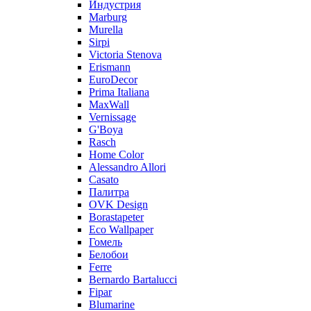
Индустрия
Marburg
Murella
Sirpi
Victoria Stenova
Erismann
EuroDecor
Prima Italiana
MaxWall
Vernissage
G'Boya
Rasch
Home Color
Alessandro Allori
Casato
Палитра
OVK Design
Borastapeter
Eco Wallpaper
Гомель
Белобои
Ferre
Bernardo Bartalucci
Fipar
Blumarine