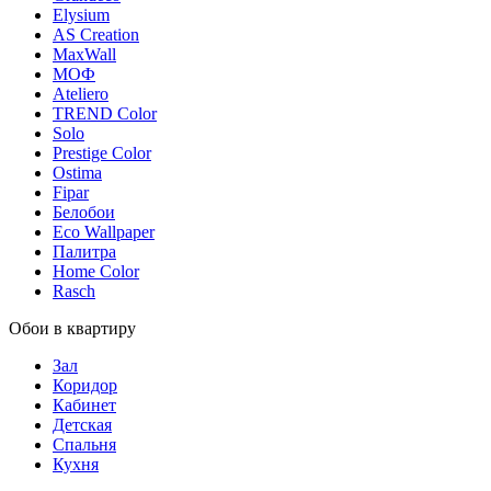
Elysium
AS Creation
MaxWall
МОФ
Ateliero
TREND Color
Solo
Prestige Color
Ostima
Fipar
Белобои
Eco Wallpaper
Палитра
Home Color
Rasch
Обои в квартиру
Зал
Коридор
Кабинет
Детская
Спальня
Кухня