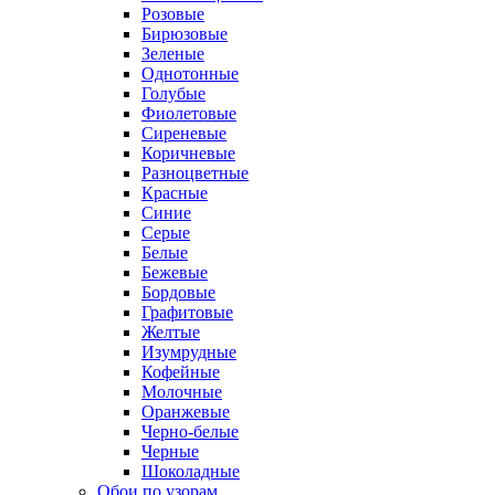
Розовые
Бирюзовые
Зеленые
Однотонные
Голубые
Фиолетовые
Сиреневые
Коричневые
Разноцветные
Красные
Синие
Серые
Белые
Бежевые
Бордовые
Графитовые
Желтые
Изумрудные
Кофейные
Молочные
Оранжевые
Черно-белые
Черные
Шоколадные
Обои по узорам