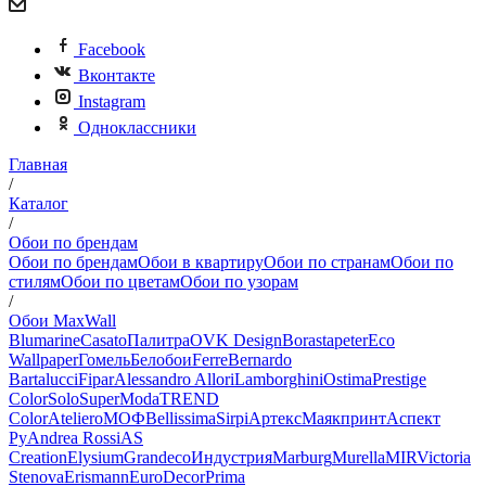
Facebook
Вконтакте
Instagram
Одноклассники
Главная
/
Каталог
/
Обои по брендам
Обои по брендам
Обои в квартиру
Обои по странам
Обои по
стилям
Обои по цветам
Обои по узорам
/
Обои MaxWall
Blumarine
Casato
Палитра
OVK Design
Borastapeter
Eco
Wallpaper
Гомель
Белобои
Ferre
Bernardo
Bartalucci
Fipar
Alessandro Allori
Lamborghini
Ostima
Prestige
Color
Solo
SuperModa
TREND
Color
Ateliero
МОФ
Bellissima
Sirpi
Артекс
Маякпринт
Аспект
Ру
Andrea Rossi
AS
Creation
Elysium
Grandeco
Индустрия
Marburg
Murella
MIR
Victoria
Stenova
Erismann
EuroDecor
Prima