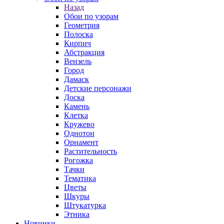
Назад
Обои по узорам
Геометрия
Полоска
Кирпич
Абстракция
Вензель
Город
Дамаск
Детские персонажи
Доска
Камень
Клетка
Кружево
Однотон
Орнамент
Растительность
Рогожка
Тачки
Тематика
Цветы
Шкуры
Штукатурка
Этника
Новинки