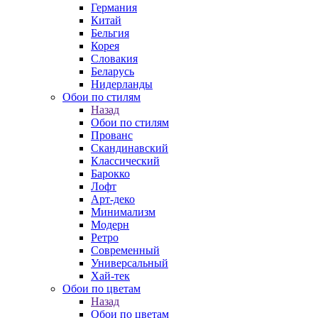
Германия
Китай
Бельгия
Корея
Словакия
Беларусь
Нидерланды
Обои по стилям
Назад
Обои по стилям
Прованс
Скандинавский
Классический
Барокко
Лофт
Арт-деко
Минимализм
Модерн
Ретро
Современный
Универсальный
Хай-тек
Обои по цветам
Назад
Обои по цветам