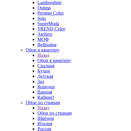
Lamborghini
Ostima
Prestige Color
Solo
SuperModa
TREND Color
Ateliero
МОФ
Bellissima
Обои в квартиру
Назад
Обои в квартиру
Спальня
Кухня
Детская
Зал
Коридор
Ванная
Кабинет
Обои по странам
Назад
Обои по странам
Швеция
Италия
Россия