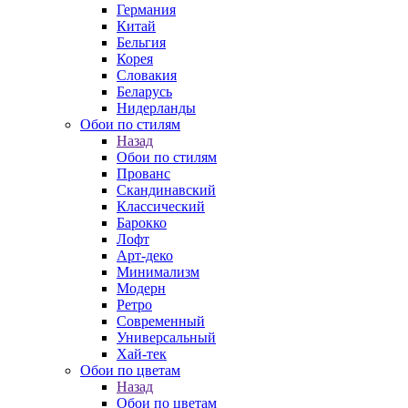
Германия
Китай
Бельгия
Корея
Словакия
Беларусь
Нидерланды
Обои по стилям
Назад
Обои по стилям
Прованс
Скандинавский
Классический
Барокко
Лофт
Арт-деко
Минимализм
Модерн
Ретро
Современный
Универсальный
Хай-тек
Обои по цветам
Назад
Обои по цветам