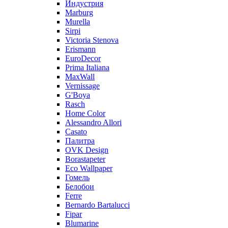
Индустрия
Marburg
Murella
Sirpi
Victoria Stenova
Erismann
EuroDecor
Prima Italiana
MaxWall
Vernissage
G'Boya
Rasch
Home Color
Alessandro Allori
Casato
Палитра
OVK Design
Borastapeter
Eco Wallpaper
Гомель
Белобои
Ferre
Bernardo Bartalucci
Fipar
Blumarine