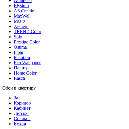
Grandeco
Elysium
AS Creation
MaxWall
МОФ
Ateliero
TREND Color
Solo
Prestige Color
Ostima
Fipar
Белобои
Eco Wallpaper
Палитра
Home Color
Rasch
Обои в квартиру
Зал
Коридор
Кабинет
Детская
Спальня
Кухня