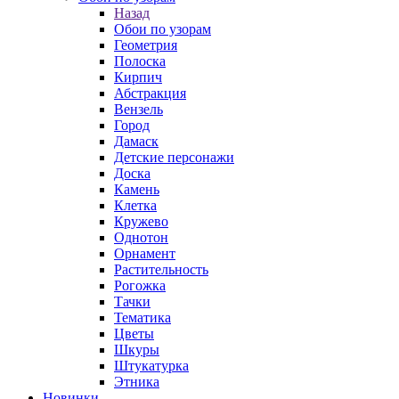
Назад
Обои по узорам
Геометрия
Полоска
Кирпич
Абстракция
Вензель
Город
Дамаск
Детские персонажи
Доска
Камень
Клетка
Кружево
Однотон
Орнамент
Растительность
Рогожка
Тачки
Тематика
Цветы
Шкуры
Штукатурка
Этника
Новинки