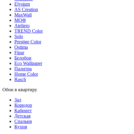
Elysium
AS Creation
MaxWall
МОФ
Ateliero
TREND Color
Solo
Prestige Color
Ostima
Fipar
Белобои
Eco Wallpaper
Палитра
Home Color
Rasch
Обои в квартиру
Зал
Коридор
Кабинет
Детская
Спальня
Кухня