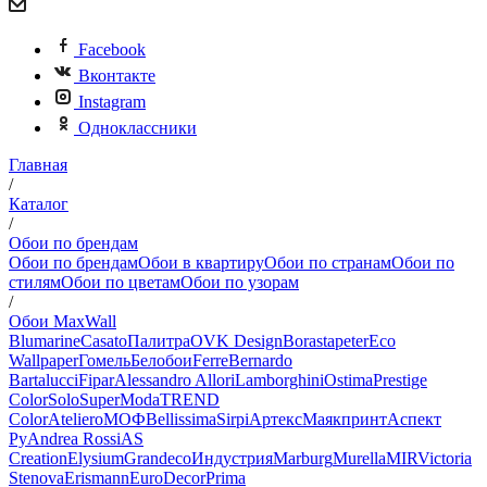
Facebook
Вконтакте
Instagram
Одноклассники
Главная
/
Каталог
/
Обои по брендам
Обои по брендам
Обои в квартиру
Обои по странам
Обои по
стилям
Обои по цветам
Обои по узорам
/
Обои MaxWall
Blumarine
Casato
Палитра
OVK Design
Borastapeter
Eco
Wallpaper
Гомель
Белобои
Ferre
Bernardo
Bartalucci
Fipar
Alessandro Allori
Lamborghini
Ostima
Prestige
Color
Solo
SuperModa
TREND
Color
Ateliero
МОФ
Bellissima
Sirpi
Артекс
Маякпринт
Аспект
Ру
Andrea Rossi
AS
Creation
Elysium
Grandeco
Индустрия
Marburg
Murella
MIR
Victoria
Stenova
Erismann
EuroDecor
Prima