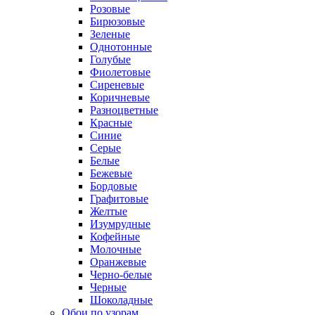
Розовые
Бирюзовые
Зеленые
Однотонные
Голубые
Фиолетовые
Сиреневые
Коричневые
Разноцветные
Красные
Синие
Серые
Белые
Бежевые
Бордовые
Графитовые
Желтые
Изумрудные
Кофейные
Молочные
Оранжевые
Черно-белые
Черные
Шоколадные
Обои по узорам