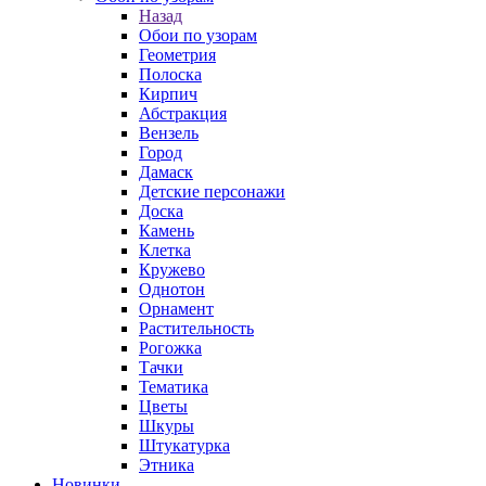
Назад
Обои по узорам
Геометрия
Полоска
Кирпич
Абстракция
Вензель
Город
Дамаск
Детские персонажи
Доска
Камень
Клетка
Кружево
Однотон
Орнамент
Растительность
Рогожка
Тачки
Тематика
Цветы
Шкуры
Штукатурка
Этника
Новинки