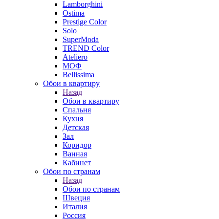
Lamborghini
Ostima
Prestige Color
Solo
SuperModa
TREND Color
Ateliero
МОФ
Bellissima
Обои в квартиру
Назад
Обои в квартиру
Спальня
Кухня
Детская
Зал
Коридор
Ванная
Кабинет
Обои по странам
Назад
Обои по странам
Швеция
Италия
Россия