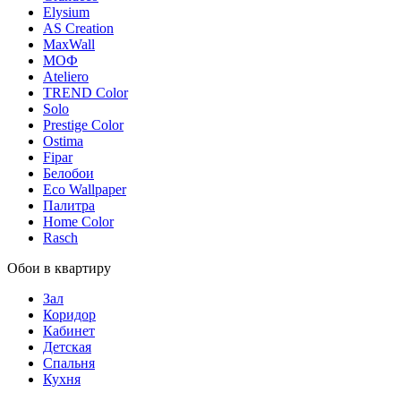
Elysium
AS Creation
MaxWall
МОФ
Ateliero
TREND Color
Solo
Prestige Color
Ostima
Fipar
Белобои
Eco Wallpaper
Палитра
Home Color
Rasch
Обои в квартиру
Зал
Коридор
Кабинет
Детская
Спальня
Кухня