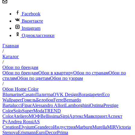
Facebook
Вконтакте
Instagram
Одноклассники
Главная
/
Каталог
/
Обои по брендам
Обои по брендам
Обои в квартиру
Обои по странам
Обои по
стилям
Обои по цветам
Обои по узорам
/
Обои Home Color
Blumarine
Casato
Палитра
OVK Design
Borastapeter
Eco
Wallpaper
Гомель
Белобои
Ferre
Bernardo
Bartalucci
Fipar
Alessandro Allori
Lamborghini
Ostima
Prestige
Color
Solo
SuperModa
TREND
Color
Ateliero
МОФ
Bellissima
Sirpi
Артекс
Маякпринт
Аспект
Ру
Andrea Rossi
AS
Creation
Elysium
Grandeco
Индустрия
Marburg
Murella
MIR
Victoria
Stenova
Erismann
EuroDecor
Prima