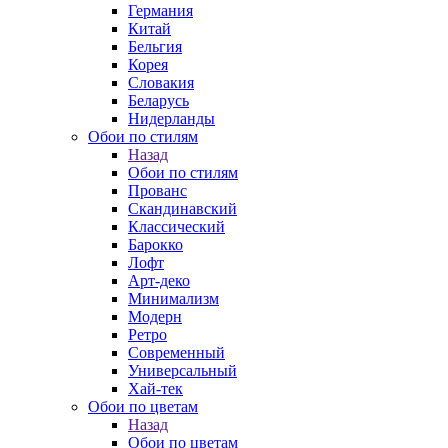
Германия
Китай
Бельгия
Корея
Словакия
Беларусь
Нидерланды
Обои по стилям
Назад
Обои по стилям
Прованс
Скандинавский
Классический
Барокко
Лофт
Арт-деко
Минимализм
Модерн
Ретро
Современный
Универсальный
Хай-тек
Обои по цветам
Назад
Обои по цветам