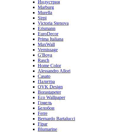
Индустрия
Marburg
Murella
Sirpi
Victoria Stenova
Erismann
EuroDecor
Prima Italiana
MaxWall
Vernissage
G'Boya
Rasch
Home Color
Alessandro Allori
Casato
Палитра
OVK Design
Borastapeter
Eco Wallpaper
Гомель
Белобои
Ferre
Bernardo Bartalucci
Fipar
Blumarine