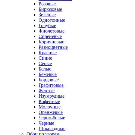
Розовые
Бирюзовые
Зеленые
Однотонные
Голубые
Фиолетовые
Сиреневые
Коричневые
Разноцветные
Красные
Синие
Серые
Белые
Бежевые
Бордовые
Графитовые
Желтые
Изумрудные
Кофейные
Молочные
Оранжевые
Черно-белые
Черные
Шоколадные
Обои по узорам