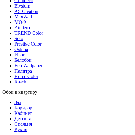
Grandeco
Elysium
AS Creation
MaxWall
МОФ
Ateliero
TREND Color
Solo
Prestige Color
Ostima
Fipar
Белобои
Eco Wallpaper
Палитра
Home Color
Rasch
Обои в квартиру
Зал
Коридор
Кабинет
Детская
Спальня
Кухня