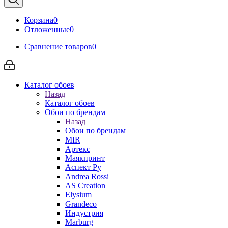
Корзина
0
Отложенные
0
Сравнение товаров
0
Каталог обоев
Назад
Каталог обоев
Обои по брендам
Назад
Обои по брендам
MIR
Артекс
Маякпринт
Аспект Ру
Andrea Rossi
AS Creation
Elysium
Grandeco
Индустрия
Marburg