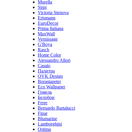
Murella
Sirpi
Victoria Stenova
Erismann
EuroDecor
Prima Italiana
MaxWall
Vernissage
G'Boya
Rasch
Home Color
Alessandro Allori
Casato
Палитра
OVK Design
Borastapeter
Eco Wallpaper
Гомель
Белобои
Ferre
Bernardo Bartalucci
Fipar
Blumarine
Lamborghini
Ostima