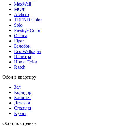
MaxWall
МОФ
Ateliero
TREND Color
Solo
Prestige Color
Ostima
Fipar
Белобои
Eco Wallpaper
Палитра
Home Color
Rasch
Обои в квартиру
Зал
Коридор
Кабинет
Детская
Спальня
Кухня
Обои по странам