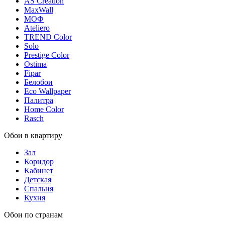
AS Creation
MaxWall
МОФ
Ateliero
TREND Color
Solo
Prestige Color
Ostima
Fipar
Белобои
Eco Wallpaper
Палитра
Home Color
Rasch
Обои в квартиру
Зал
Коридор
Кабинет
Детская
Спальня
Кухня
Обои по странам