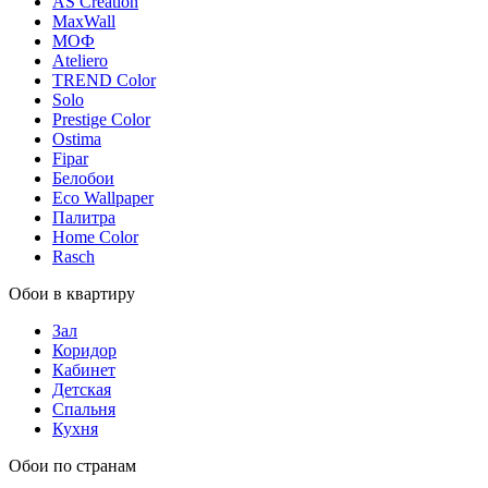
AS Creation
MaxWall
МОФ
Ateliero
TREND Color
Solo
Prestige Color
Ostima
Fipar
Белобои
Eco Wallpaper
Палитра
Home Color
Rasch
Обои в квартиру
Зал
Коридор
Кабинет
Детская
Спальня
Кухня
Обои по странам