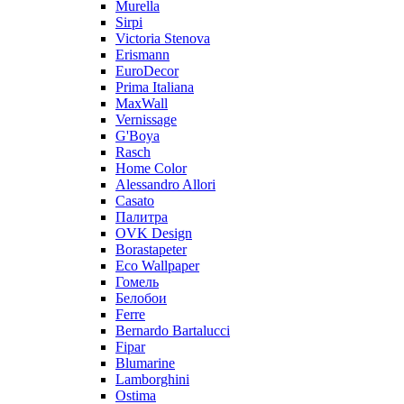
Murella
Sirpi
Victoria Stenova
Erismann
EuroDecor
Prima Italiana
MaxWall
Vernissage
G'Boya
Rasch
Home Color
Alessandro Allori
Casato
Палитра
OVK Design
Borastapeter
Eco Wallpaper
Гомель
Белобои
Ferre
Bernardo Bartalucci
Fipar
Blumarine
Lamborghini
Ostima