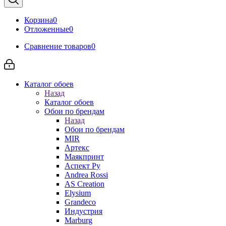
Корзина
0
Отложенные
0
Сравнение товаров
0
Каталог обоев
Назад
Каталог обоев
Обои по брендам
Назад
Обои по брендам
MIR
Артекс
Маякпринт
Аспект Ру
Andrea Rossi
AS Creation
Elysium
Grandeco
Индустрия
Marburg