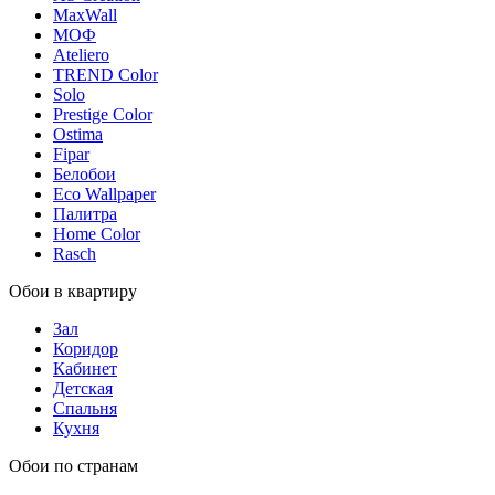
MaxWall
МОФ
Ateliero
TREND Color
Solo
Prestige Color
Ostima
Fipar
Белобои
Eco Wallpaper
Палитра
Home Color
Rasch
Обои в квартиру
Зал
Коридор
Кабинет
Детская
Спальня
Кухня
Обои по странам