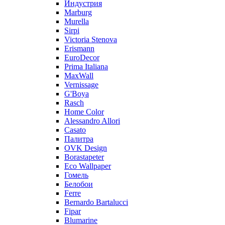
Индустрия
Marburg
Murella
Sirpi
Victoria Stenova
Erismann
EuroDecor
Prima Italiana
MaxWall
Vernissage
G'Boya
Rasch
Home Color
Alessandro Allori
Casato
Палитра
OVK Design
Borastapeter
Eco Wallpaper
Гомель
Белобои
Ferre
Bernardo Bartalucci
Fipar
Blumarine