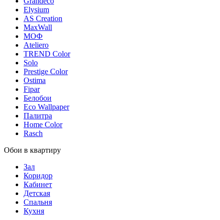
Grandeco
Elysium
AS Creation
MaxWall
МОФ
Ateliero
TREND Color
Solo
Prestige Color
Ostima
Fipar
Белобои
Eco Wallpaper
Палитра
Home Color
Rasch
Обои в квартиру
Зал
Коридор
Кабинет
Детская
Спальня
Кухня