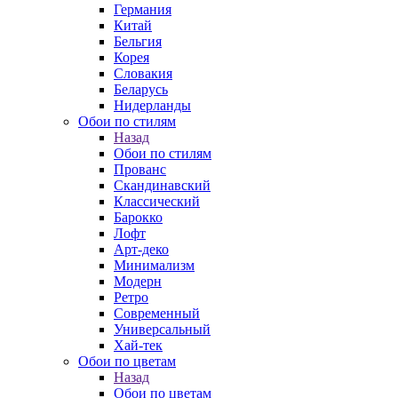
Германия
Китай
Бельгия
Корея
Словакия
Беларусь
Нидерланды
Обои по стилям
Назад
Обои по стилям
Прованс
Скандинавский
Классический
Барокко
Лофт
Арт-деко
Минимализм
Модерн
Ретро
Современный
Универсальный
Хай-тек
Обои по цветам
Назад
Обои по цветам