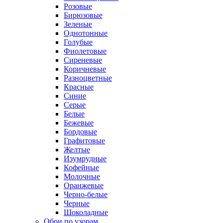
Розовые
Бирюзовые
Зеленые
Однотонные
Голубые
Фиолетовые
Сиреневые
Коричневые
Разноцветные
Красные
Синие
Серые
Белые
Бежевые
Бордовые
Графитовые
Желтые
Изумрудные
Кофейные
Молочные
Оранжевые
Черно-белые
Черные
Шоколадные
Обои по узорам