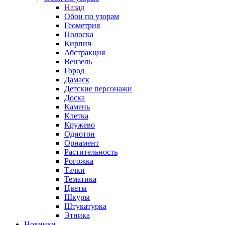
Назад
Обои по узорам
Геометрия
Полоска
Кирпич
Абстракция
Вензель
Город
Дамаск
Детские персонажи
Доска
Камень
Клетка
Кружево
Однотон
Орнамент
Растительность
Рогожка
Тачки
Тематика
Цветы
Шкуры
Штукатурка
Этника
Новинки