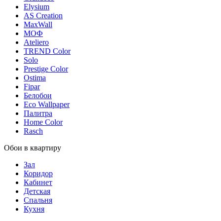
Elysium
AS Creation
MaxWall
МОФ
Ateliero
TREND Color
Solo
Prestige Color
Ostima
Fipar
Белобои
Eco Wallpaper
Палитра
Home Color
Rasch
Обои в квартиру
Зал
Коридор
Кабинет
Детская
Спальня
Кухня