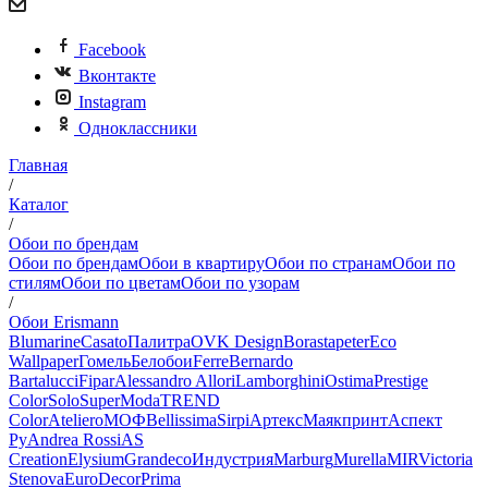
Facebook
Вконтакте
Instagram
Одноклассники
Главная
/
Каталог
/
Обои по брендам
Обои по брендам
Обои в квартиру
Обои по странам
Обои по
стилям
Обои по цветам
Обои по узорам
/
Обои Erismann
Blumarine
Casato
Палитра
OVK Design
Borastapeter
Eco
Wallpaper
Гомель
Белобои
Ferre
Bernardo
Bartalucci
Fipar
Alessandro Allori
Lamborghini
Ostima
Prestige
Color
Solo
SuperModa
TREND
Color
Ateliero
МОФ
Bellissima
Sirpi
Артекс
Маякпринт
Аспект
Ру
Andrea Rossi
AS
Creation
Elysium
Grandeco
Индустрия
Marburg
Murella
MIR
Victoria
Stenova
EuroDecor
Prima