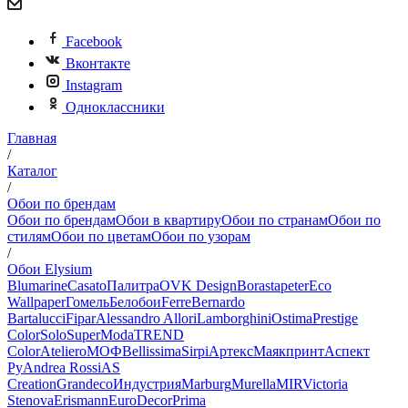
Facebook
Вконтакте
Instagram
Одноклассники
Главная
/
Каталог
/
Обои по брендам
Обои по брендам
Обои в квартиру
Обои по странам
Обои по
стилям
Обои по цветам
Обои по узорам
/
Обои Elysium
Blumarine
Casato
Палитра
OVK Design
Borastapeter
Eco
Wallpaper
Гомель
Белобои
Ferre
Bernardo
Bartalucci
Fipar
Alessandro Allori
Lamborghini
Ostima
Prestige
Color
Solo
SuperModa
TREND
Color
Ateliero
МОФ
Bellissima
Sirpi
Артекс
Маякпринт
Аспект
Ру
Andrea Rossi
AS
Creation
Grandeco
Индустрия
Marburg
Murella
MIR
Victoria
Stenova
Erismann
EuroDecor
Prima