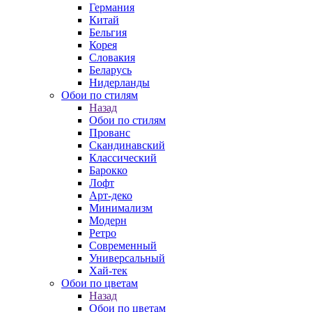
Германия
Китай
Бельгия
Корея
Словакия
Беларусь
Нидерланды
Обои по стилям
Назад
Обои по стилям
Прованс
Скандинавский
Классический
Барокко
Лофт
Арт-деко
Минимализм
Модерн
Ретро
Современный
Универсальный
Хай-тек
Обои по цветам
Назад
Обои по цветам