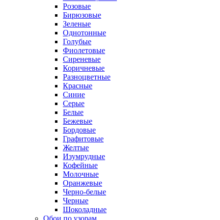
Розовые
Бирюзовые
Зеленые
Однотонные
Голубые
Фиолетовые
Сиреневые
Коричневые
Разноцветные
Красные
Синие
Серые
Белые
Бежевые
Бордовые
Графитовые
Желтые
Изумрудные
Кофейные
Молочные
Оранжевые
Черно-белые
Черные
Шоколадные
Обои по узорам