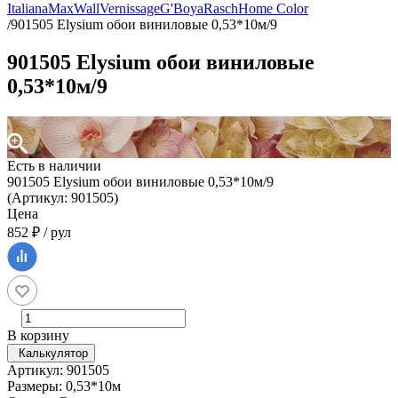
Italiana
MaxWall
Vernissage
G'Boya
Rasch
Home Color
/
901505 Elysium обои виниловые 0,53*10м/9
901505 Elysium обои виниловые
0,53*10м/9
Есть в наличии
901505 Elysium обои виниловые 0,53*10м/9
(Артикул: 901505)
Цена
852 ₽ / рул
В корзину
Калькулятор
Артикул: 901505
Размеры: 0,53*10м