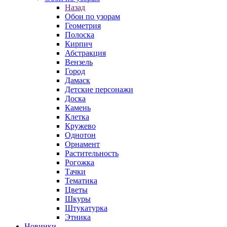
Назад
Обои по узорам
Геометрия
Полоска
Кирпич
Абстракция
Вензель
Город
Дамаск
Детские персонажи
Доска
Камень
Клетка
Кружево
Однотон
Орнамент
Растительность
Рогожка
Тачки
Тематика
Цветы
Шкуры
Штукатурка
Этника
Новинки