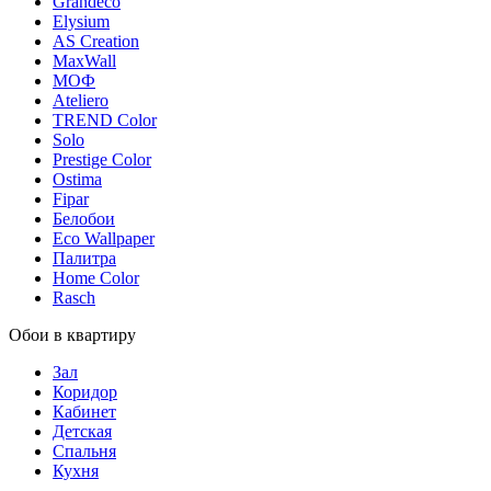
Grandeco
Elysium
AS Creation
MaxWall
МОФ
Ateliero
TREND Color
Solo
Prestige Color
Ostima
Fipar
Белобои
Eco Wallpaper
Палитра
Home Color
Rasch
Обои в квартиру
Зал
Коридор
Кабинет
Детская
Спальня
Кухня