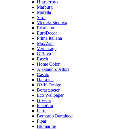
Индустрия
Marburg
Murella
Sirpi
Victoria Stenova
Erismann
EuroDecor
Prima Italiana
MaxWall
Vernissage
G'Boya
Rasch
Home Color
Alessandro Allori
Casato
Палитра
OVK Design
Borastapeter
Eco Wallpaper
Гомель
Белобои
Ferre
Bernardo Bartalucci
Fipar
Blumarine