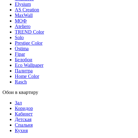
Elysium
AS Creation
MaxWall
МОФ
Ateliero
TREND Color
Solo
Prestige Color
Ostima
Fipar
Белобои
Eco Wallpaper
Палитра
Home Color
Rasch
Обои в квартиру
Зал
Коридор
Кабинет
Детская
Спальня
Кухня