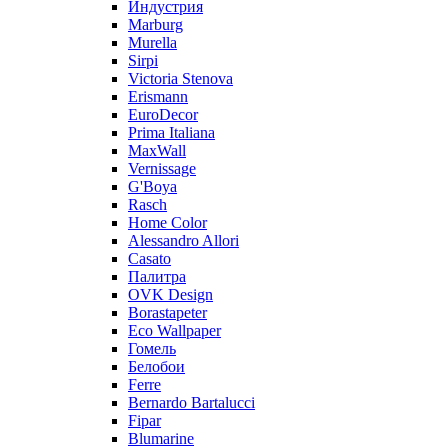
Индустрия
Marburg
Murella
Sirpi
Victoria Stenova
Erismann
EuroDecor
Prima Italiana
MaxWall
Vernissage
G'Boya
Rasch
Home Color
Alessandro Allori
Casato
Палитра
OVK Design
Borastapeter
Eco Wallpaper
Гомель
Белобои
Ferre
Bernardo Bartalucci
Fipar
Blumarine