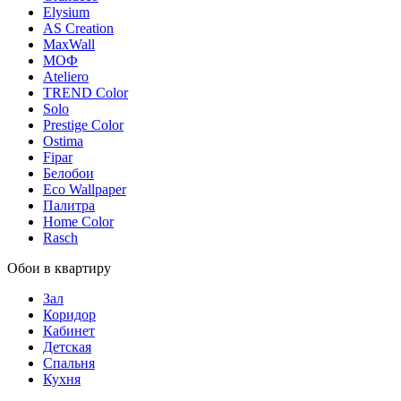
Elysium
AS Creation
MaxWall
МОФ
Ateliero
TREND Color
Solo
Prestige Color
Ostima
Fipar
Белобои
Eco Wallpaper
Палитра
Home Color
Rasch
Обои в квартиру
Зал
Коридор
Кабинет
Детская
Спальня
Кухня