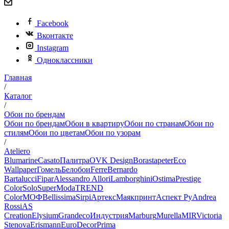
Facebook
Вконтакте
Instagram
Одноклассники
Главная
/
Каталог
/
Обои по брендам
Обои по брендам
Обои в квартиру
Обои по странам
Обои по
стилям
Обои по цветам
Обои по узорам
/
Ateliero
Blumarine
Casato
Палитра
OVK Design
Borastapeter
Eco
Wallpaper
Гомель
Белобои
Ferre
Bernardo
Bartalucci
Fipar
Alessandro Allori
Lamborghini
Ostima
Prestige
Color
Solo
SuperModa
TREND
Color
МОФ
Bellissima
Sirpi
Артекс
Маякпринт
Аспект Ру
Andrea
Rossi
AS
Creation
Elysium
Grandeco
Индустрия
Marburg
Murella
MIR
Victoria
Stenova
Erismann
EuroDecor
Prima