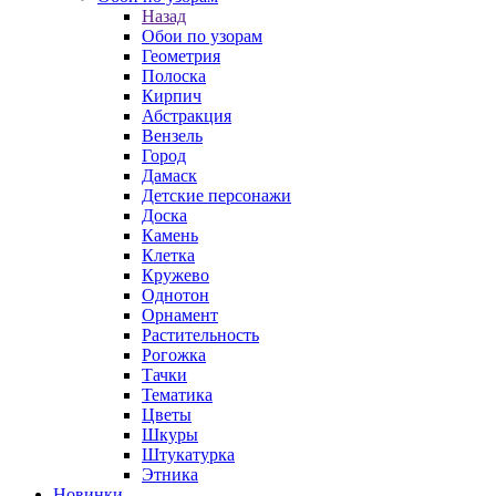
Назад
Обои по узорам
Геометрия
Полоска
Кирпич
Абстракция
Вензель
Город
Дамаск
Детские персонажи
Доска
Камень
Клетка
Кружево
Однотон
Орнамент
Растительность
Рогожка
Тачки
Тематика
Цветы
Шкуры
Штукатурка
Этника
Новинки