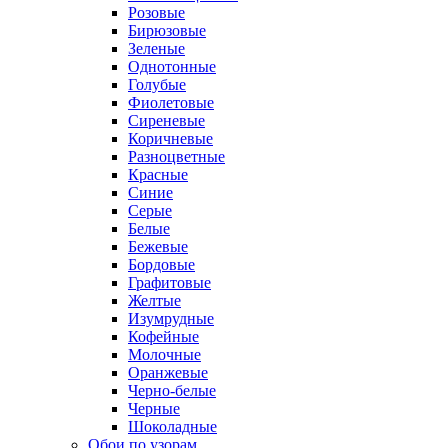
Розовые
Бирюзовые
Зеленые
Однотонные
Голубые
Фиолетовые
Сиреневые
Коричневые
Разноцветные
Красные
Синие
Серые
Белые
Бежевые
Бордовые
Графитовые
Желтые
Изумрудные
Кофейные
Молочные
Оранжевые
Черно-белые
Черные
Шоколадные
Обои по узорам