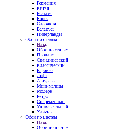
Германия
Китай
Бельгия
Корея
Словакия
Беларусь
Нидерланды
Обои по стилям
Назад
Обои по стилям
Прованс
Скандинавский
Классический
Барокко
Лофт
Арт-деко
Минимализм
Модерн
Ретро
Современный
Универсальный
Хай-тек
Обои по цветам
Назад
Обои по цветам