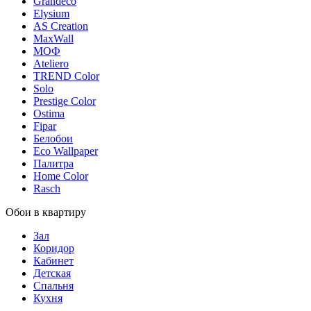
Grandeco
Elysium
AS Creation
MaxWall
МОФ
Ateliero
TREND Color
Solo
Prestige Color
Ostima
Fipar
Белобои
Eco Wallpaper
Палитра
Home Color
Rasch
Обои в квартиру
Зал
Коридор
Кабинет
Детская
Спальня
Кухня