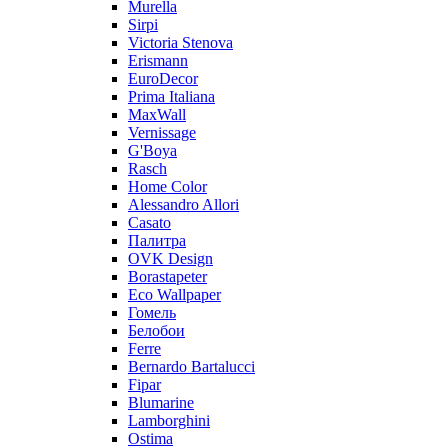
Murella
Sirpi
Victoria Stenova
Erismann
EuroDecor
Prima Italiana
MaxWall
Vernissage
G'Boya
Rasch
Home Color
Alessandro Allori
Casato
Палитра
OVK Design
Borastapeter
Eco Wallpaper
Гомель
Белобои
Ferre
Bernardo Bartalucci
Fipar
Blumarine
Lamborghini
Ostima