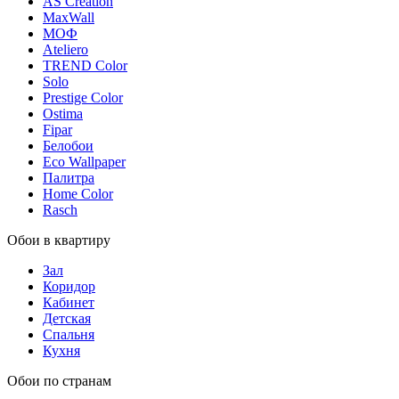
AS Creation
MaxWall
МОФ
Ateliero
TREND Color
Solo
Prestige Color
Ostima
Fipar
Белобои
Eco Wallpaper
Палитра
Home Color
Rasch
Обои в квартиру
Зал
Коридор
Кабинет
Детская
Спальня
Кухня
Обои по странам