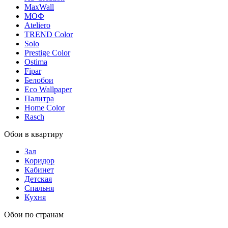
MaxWall
МОФ
Ateliero
TREND Color
Solo
Prestige Color
Ostima
Fipar
Белобои
Eco Wallpaper
Палитра
Home Color
Rasch
Обои в квартиру
Зал
Коридор
Кабинет
Детская
Спальня
Кухня
Обои по странам