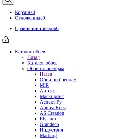
Корзина
0
Отложенные
0
Сравнение товаров
0
Каталог обоев
Назад
Каталог обоев
Обои по брендам
Назад
Обои по брендам
MIR
Артекс
Маякпринт
Аспект Ру
Andrea Rossi
AS Creation
Elysium
Grandeco
Индустрия
Marburg